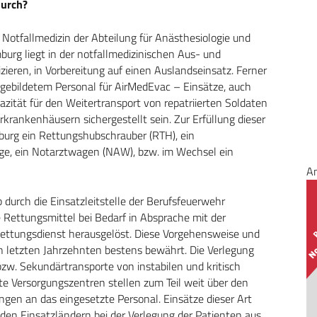
durch?
Notfallmedizin der Abteilung für Anästhesiologie und
g liegt in der notfallmedizinischen Aus- und
zieren, in Vorbereitung auf einen Auslandseinsatz. Ferner
gebildetem Personal für AirMedEvac – Einsätze, auch
zität für den Weitertransport von repatriierten Soldaten
rankenhäusern sichergestellt sein. Zur Erfüllung dieser
g ein Rettungshubschrauber (RTH), ein
age, ein Notarztwagen (NAW), bzw. im Wechsel ein
A
b durch die Einsatzleitstelle der Berufsfeuerwehr
Rettungsmittel bei Bedarf in Absprache mit der
Rettungsdienst herausgelöst. Diese Vorgehensweise und
n letzten Jahrzehnten bestens bewährt. Die Verlegung
zw. Sekundärtransporte von instabilen und kritisch
te Versorgungszentren stellen zum Teil weit über den
en an das eingesetzte Personal. Einsätze dieser Art
en Einsatzländern bei der Verlegung der Patienten aus