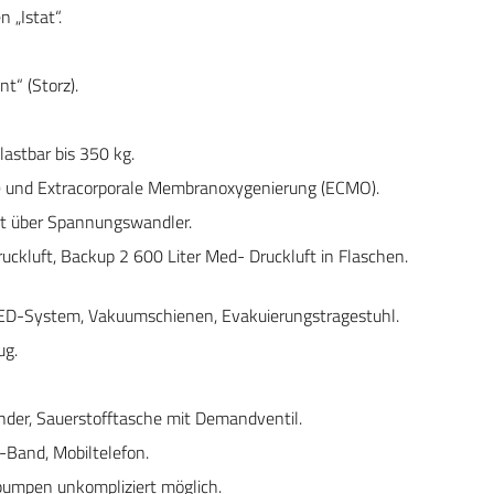
 „Istat“.
t“ (Storz).
astbar bis 350 kg.
P) und Extracorporale Membranoxygenierung (ECMO).
t über Spannungswandler.
ckluft, Backup 2 600 Liter Med- Druckluft in Flaschen.
KED-System, Vakuumschienen, Evakuierungstragestuhl.
ug.
nder, Sauerstofftasche mit Demandventil.
Band, Mobiltelefon.
npumpen unkompliziert möglich.