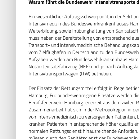
Warum führt die Bundeswehr Intensivtransporte 
Ein wesentlicher Auftragsschwerpunkt in der Sektion 
Intensivmedizin des Bundeswehrkrankenhauses Hambur
Weiterbildung, sowie Inübunghaltung von Sanitätsoffi
muss neben der Bereitstellung von entsprechend aus
Transport- und intensivmedizinische Behandlungskapa
vom Zielflughafen in Deutschland zu den Bundeswehrk
Aufgaben werden am Bundeswehrkrankenhaus Hambur
Notarzteinsatzfahrzeug (NEF) und, je nach Auftragsl
Intensivtransportwagen (ITW) betrieben.
Der Einsatz der Rettungsmittel erfolgt in Regelbetrie
Hamburg. Für bundeswehreigene Einsätze werden die 
Berufsfeuerwehr Hamburg jederzeit aus dem zivilen 
Zusammenarbeit hat sich in der Metropolregion in de
von intensivmedizinisch zu versorgenden Patienten, b
kranken Patienten in entsprechende höher qualifizier
normalen Rettungsdienst hinausreichende Anforderung
müssen durch den Sanitätsdienst der Bundeswehr in d