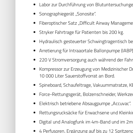
Labor zur Durchführung von Blutuntersuchungen
Sonographiegerät „Sonosite“.
Fiberoptischer Satz „Difficult Airway Managemen
Stryker Fahrtrage für Patienten bis 200 kg.
Hydraulisch gesteuerter Schwingtragentisch bel
Arretierung für Intraaortale Ballonpumpe (IAB
220 V Stromversorgung auch während der Fahr
Kompressor zur Erzeugung von Medizinischer Dru
10 000 Liter Sauerstoffvorrat an Bord.
Spineboard, Schaufeltrage, Vakuummatratze, 
Force-Rettungsgerät, Bolzenschneider, Werkze
Elektrisch betriebene Absaugpumpe „Accuvac“.
Rettungsrucksäcke für Erwachsene und Kleinki
Digital und Analogfunk im 4m-Band und im 2m-
4 Perfusoren, Ergänzung auf bis zu 12 Spritze