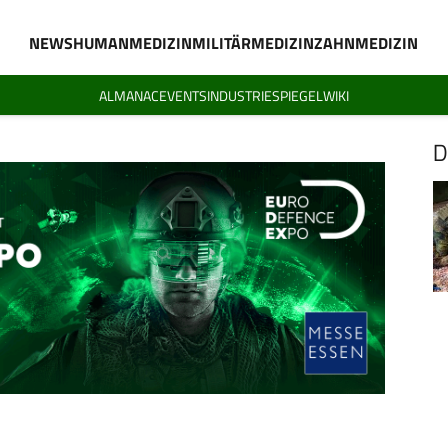
NEWS
HUMANMEDIZIN
MILITÄRMEDIZIN
ZAHNMEDIZIN
ALMANAC
EVENTS
INDUSTRIESPIEGEL
WIKI
D