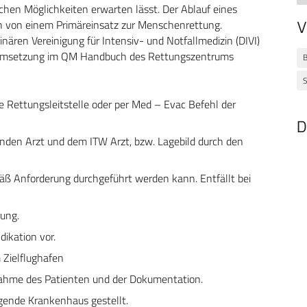
schen Möglichkeiten erwarten lässt. Der Ablauf eines
ich von einem Primäreinsatz zur Menschenrettung.
V
inären Vereinigung für Intensiv- und Notfallmedizin (DIVI)
ie Umsetzung im QM Handbuch des Rettungszentrums
S
e Rettungsleitstelle oder per Med – Evac Befehl der
D
den Arzt und dem ITW Arzt, bzw. Lagebild durch den
mäß Anforderung durchgeführt werden kann. Entfällt bei
rung.
ikation vor.
 Zielflughafen
ahme des Patienten und der Dokumentation.
egende Krankenhaus gestellt.