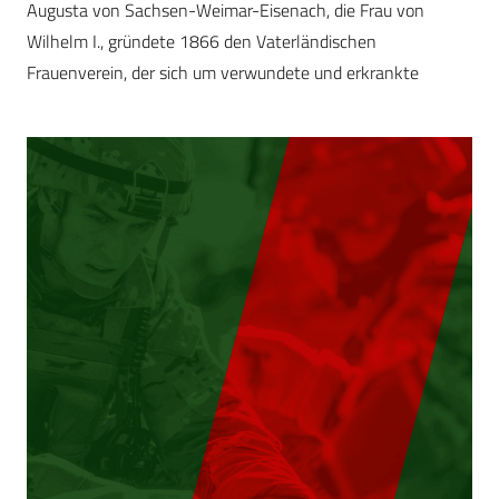
Augusta von Sachsen-Weimar-Eisenach, die Frau von
Wilhelm I., gründete 1866 den Vaterländischen
Frauenverein, der sich um verwundete und erkrankte