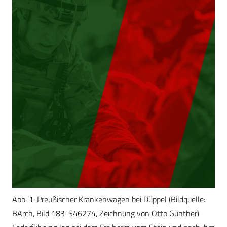
Abb. 1: Preußischer Krankenwagen bei Düppel (Bildquelle:
BArch, Bild 183-S46274, Zeichnung von Otto Günther)