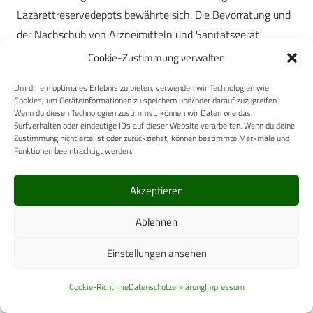
Lazarettreservedepots bewährte sich. Die Bevorratung und
der Nachschub von Arzneimitteln und Sanitätsgerät
konnten zwischen den Stellvertretenden Korpsapothekern
Cookie-Zustimmung verwalten
bei den Stellvertretenden Generalkommandos und den
Um dir ein optimales Erlebnis zu bieten, verwenden wir Technologien wie
Organisationen der freiwilligen Krankenpflege mit Beginn
Cookies, um Geräteinformationen zu speichern und/oder darauf zuzugreifen.
der Mobilmachung einvernehmlich abgestimmt werden. [1,
Wenn du diesen Technologien zustimmst, können wir Daten wie das
Surfverhalten oder eindeutige IDs auf dieser Website verarbeiten. Wenn du deine
S. 123]
Zustimmung nicht erteilst oder zurückziehst, können bestimmte Merkmale und
Funktionen beeinträchtigt werden.
Seuchen
Akzeptieren
Auch im dritten Einigungskrieg waren die Kriegsseuchen ein
großes Problem. Die Armeebefehlshaber und die
Ablehnen
Armeegeneral-ärzte hatten die Seuchenabwehr
unterschätzt. Im August 1870 stießen die deutschen
Einstellungen ansehen
Armeen aus dem Raum Saarbrücken durch Lothringen vor.
Cookie-Richtlinie
Datenschutzerklärung
Impressum
Typhus und Ruhr waren in diesen Gegenden seit langem
endemisch – was den Medizinalabteilungen der