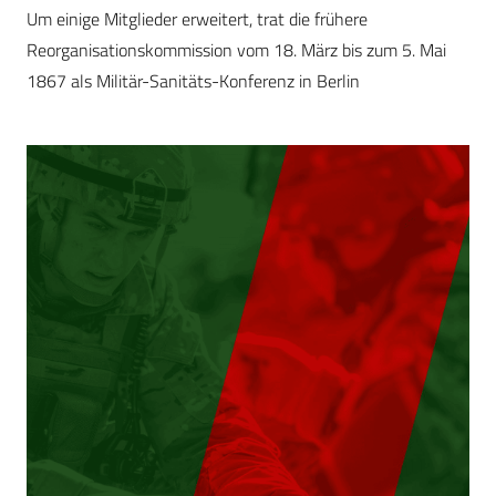
Um einige Mitglieder erweitert, trat die frühere
Reorganisationskommission vom 18. März bis zum 5. Mai
1867 als Militär-Sanitäts-Konferenz in Berlin