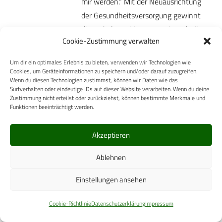
mir werden.“ Mit der Neuausrichtung
der Gesundheitsversorgung gewinnt
die ambulante Versorgung innerhalb…
Cookie-Zustimmung verwalten
Mehr
Um dir ein optimales Erlebnis zu bieten, verwenden wir Technologien wie
Cookies, um Geräteinformationen zu speichern und/oder darauf zuzugreifen.
18. Juni 2026
FÜHRUNG/ORGANISATION
Wenn du diesen Technologien zustimmst, können wir Daten wie das
Interview mit Oberstarzt
Surfverhalten oder eindeutige IDs auf dieser Website verarbeiten. Wenn du deine
Zustimmung nicht erteilst oder zurückziehst, können bestimmte Merkmale und
Professor Dr. Ralf Vollmuth
Funktionen beeinträchtigt werden.
Die Bedeutung wehrmedizinethischer
Fragen zeigt sich mit Blick auf die
Akzeptieren
Beiträge in der„Wehrmedizin und
Ablehnen
Wehrpharmazie“ immer wieder, etwa
zuletzt im Schwerpunkt
Einstellungen ansehen
„Palliativmedizin“ der Ausgabe 3/2025.
…
Cookie-Richtlinie
Datenschutzerklärung
Impressum
Mehr