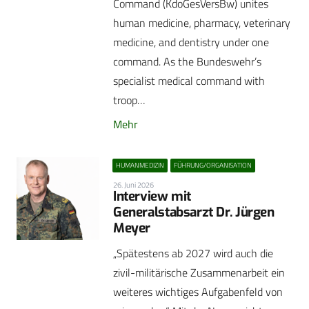
Command (KdoGesVersBw) unites
human medicine, pharmacy, veterinary
medicine, and dentistry under one
command. As the Bundeswehr’s
specialist medical command with
troop…
Mehr
HUMANMEDIZIN
FÜHRUNG/ORGANISATION
26. Juni 2026
Interview mit
Generalstabsarzt Dr. Jürgen
Meyer
„Spätestens ab 2027 wird auch die
zivil-militärische Zusammenarbeit ein
weiteres wichtiges Aufgabenfeld von