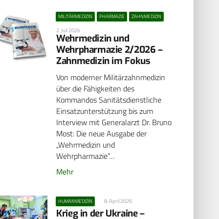
MILITÄRMEDIZIN
PHARMAZIE
ZAHNMEDIZIN
2. Juli 2026
Wehrmedizin und
Wehrpharmazie 2/2026 –
Zahnmedizin im Fokus
Von moderner Militärzahnmedizin
über die Fähigkeiten des
Kommandos Sanitätsdienstliche
Einsatzunterstützung bis zum
Interview mit Generalarzt Dr. Bruno
Most: Die neue Ausgabe der
„Wehrmedizin und
Wehrpharmazie“…
Mehr
8. April 2026
HUMANMEDIZIN
Krieg in der Ukraine –