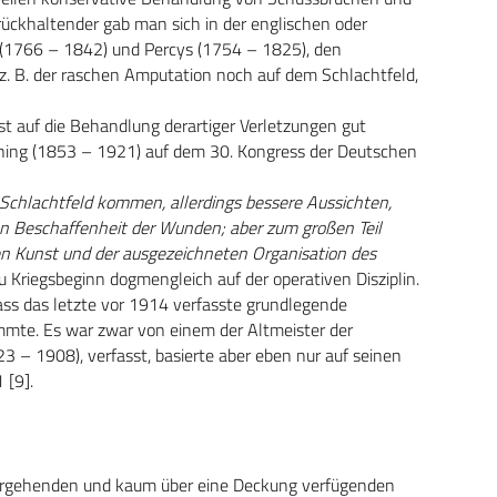
ückhaltender gab man sich in der englischen oder
s (1766 – 1842) und Percys (1754 – 1825), den
z. B. der raschen Amputation noch auf dem Schlachtfeld,
st auf die Behandlung derartiger Verletzungen gut
erning (1853 – 1921) auf dem 30. Kongress der Deutschen
chlachtfeld kommen, allerdings bessere Aussichten,
igen Beschaffenheit der Wunden; aber zum großen Teil
hen Kunst und der ausgezeichneten Organisation des
h zu Kriegsbeginn dogmengleich auf der operativen Disziplin.
ss das letzte vor 1914 verfasste grundlegende
mmte. Es war zwar von einem der Altmeister der
23 – 1908), verfasst, basierte aber eben nur auf seinen
 [9].
vorgehenden und kaum über eine Deckung verfügenden