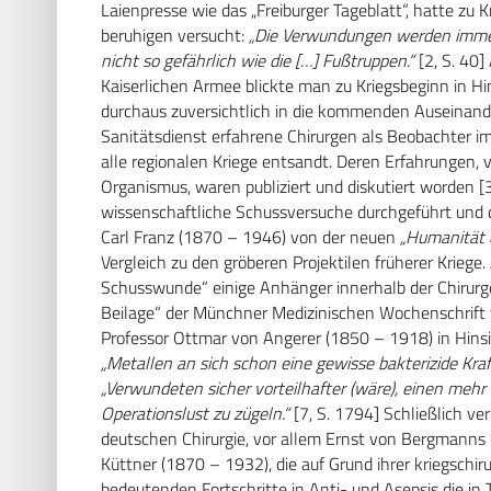
Laienpresse wie das „Freiburger Tageblatt“, hatte zu 
beruhigen versucht:
„Die Verwundungen werden immer g
nicht so gefährlich wie die […] Fußtruppen.“
[2, S. 40]
Kaiserlichen Armee blickte man zu Kriegsbeginn in H
durchaus zuversichtlich in die kommenden Auseinand
Sanitätsdienst erfahrene Chirurgen als Beobachter i
alle regionalen Kriege entsandt. Deren Erfahrungen, 
Organismus, waren publiziert und diskutiert worden [3
wissenschaftliche Schussversuche durchgeführt und 
Carl Franz (1870 – 1946) von der neuen
„Humanität d
Vergleich zu den gröberen Projektilen früherer Kriege. 
Schusswunde“ einige Anhänger innerhalb der Chirurge
Beilage“ der Münchner Medizinischen Wochenschrift 
Professor Ottmar von Angerer (1850 – 1918) in Hinsi
„Metallen an sich schon eine gewisse bakterizide Kra
„Verwundeten sicher vorteilhafter (wäre), einen me
Operationslust zu zügeln.“
[7, S. 1794] Schließlich ve
deutschen Chirurgie, vor allem Ernst von Bergmanns
Küttner (1870 – 1932), die auf Grund ihrer kriegschir
bedeutenden Fortschritte in Anti- und Asepsis die i