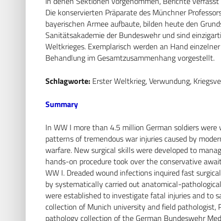
in denen Sektionen vorgenommen, Berichte verfasst 
Die konservierten Präparate des Münchner Professors 
bayerischen Armee aufbaute, bilden heute den Grun
Sanitätsakademie der Bundeswehr und sind einzigarti
Weltkrieges. Exemplarisch werden an Hand einzelner
Behandlung im Gesamtzusammenhang vorgestellt.
Schlagworte:
Erster Weltkrieg, Verwundung, Kriegsver
Summary
In WW I more than 4.5 million German soldiers were 
patterns of tremendous war injuries caused by moder
warfare. New surgical skills were developed to manage
hands-on procedure took over the conservative awaiti
WW I. Dreaded wound infections inquired fast surgica
by systematically carried out anatomical-pathological 
were established to investigate fatal injuries and to
collection of Munich university and field pathologist, 
pathology collection of the German Bundeswehr Medi