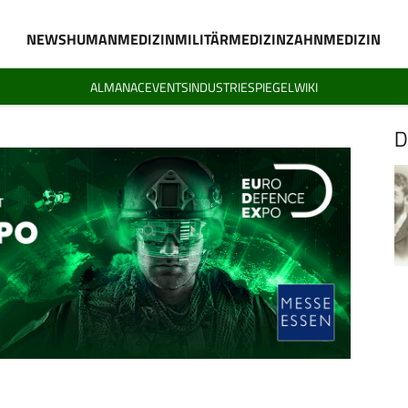
NEWS
HUMANMEDIZIN
MILITÄRMEDIZIN
ZAHNMEDIZIN
ALMANAC
EVENTS
INDUSTRIESPIEGEL
WIKI
D