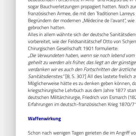
sogar Bauchverletzungen propagiert hatten. Noch zur
französischen Armee, die mit den Traditionen Larrey
Begründern der modernen „Médecine de l’avant“, wie 
gebrochen hatten.
Alles in allem wähnte sich der deutsche Sanitätsdien
vorbereitet, wie der Feldsanitätschef Otto von Schj
Chirurgischen Gesellschaft 1901 formulierte:
„Die Verwundeten haben, wenn sie noch lebend vom S
geheilt zu werden als früher, das liegt an der günst
verdanken wir es auch den Fortschritten der ärztlic
Sanitätsdienstes.“
[8, S. 307] All dies lastete freilic
Möglicherweise hätte es zu denken geben können, da
kriegschirurgische Lehrbuch aus dem Jahre 1877 sta
deutschen Militärchirurgie, Friedrich von Esmarch (18
Erfahrungen im deutsch-französischen Krieg 1870/71
Waffenwirkung
Schon nach wenigen Tagen gerieten die im Angriff 