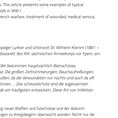
s. This article presents some examples of typical
ods in WW I.
trench warfare, treatment of wounded, medical service,
ipziger Lyriker und Unterarzt Dr. Wilhelm Klemm (1881 –
eldlazarett des XIX. sächsischen Armeekorps vor Ypern, am
d. Wir bekommen hauptsächlich Beinschüsse,
se. Die großen Zertrümmerungen, Bauchaufreißungen,
ußen, da die Verwundeten nur nachts und auch da oft
nnen. … Das scheusslichste sind die sogenannten
e am häufigsten entwickeln. Diese Art von Infektion
ung neuer Waffen und Geschosse und der dadurch
gen zu Kriegsbeginn überrascht worden. Nicht nur die