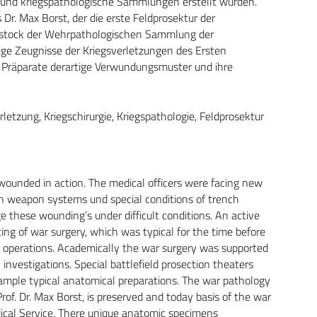
und kriegspathologische Sammlungen erstellt wurden.
Dr. Max Borst, der die erste Feldprosektur der
dstock der Wehrpathologischen Sammlung der
ge Zeugnisse der Kriegsverletzungen des Ersten
 Präparate derartige Verwundungsmuster und ihre
letzung, Kriegschirurgie, Kriegspathologie, Feldprosektur
wounded in action. The medical officers were facing new
n weapon systems und special conditions of trench
 these wounding’s under difficult conditions. An active
ng of war surgery, which was typical for the time before
l operations. Academically the war surgery was supported
investigations. Special battlefield prosection theaters
 sample typical anatomical preparations. The war pathology
Prof. Dr. Max Borst, is preserved and today basis of the war
cal Service. There unique anatomic specimens