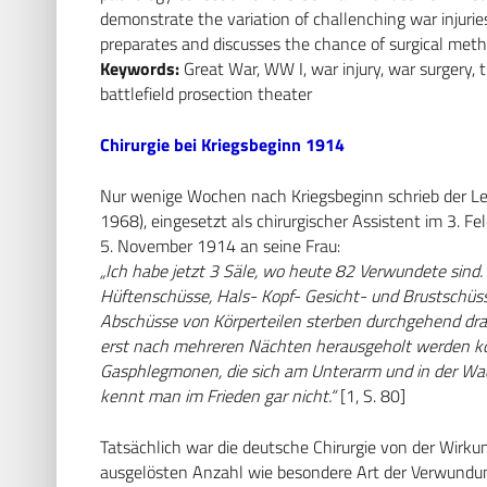
demonstrate the variation of challenching war injurie
preparates and discusses the chance of surgical meth
Keywords:
Great War, WW I, war injury, war surgery, 
battlefield prosection theater
Chirurgie bei Kriegsbeginn 1914
Nur wenige Wochen nach Kriegsbeginn schrieb der Le
1968), eingesetzt als chirurgischer Assistent im 3. F
5. November 1914 an seine Frau:
„Ich habe jetzt 3 Säle, wo heute 82 Verwundete sin
Hüftenschüsse, Hals- Kopf- Gesicht- und Brustschüs
Abschüsse von Körperteilen sterben durchgehend dra
erst nach mehreren Nächten herausgeholt werden kö
Gasphlegmonen, die sich am Unterarm und in der Wad
kennt man im Frieden gar nicht.“
[1, S. 80]
Tatsächlich war die deutsche Chirurgie von der Wirk
ausgelösten Anzahl wie besondere Art der Verwundun