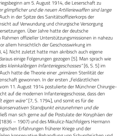
Kriegsbeginn am 5. August 1914, die Leserschaft zu
limpflicher und die neuen Artilleriewaffen sind lange
 Auch in der Spitze des Sanitätsoffizierkorps der
insicht auf Verwundung und chirurgische Versorgung
ersetzungen. Über Jahre hatte der deutsche
m Rahmen offizieller Unterstützungsmissionen in nahezu
vor allem hinsichtlich der Geschosswirkung im
, 4]. Nicht zuletzt hatte man akribisch auch eigene
daraus einige Folgerungen gezogen [5]. Man sprach wie
es kleinkalibrigen Infanteriegeschosses“
[6, S. 5] im
Auch hatte die Theorie einer „primären Sterilität der
nschaft gewonnen. In der ersten „Feldärztlichen
vom 11. August 1914 postulierte der Münchner Chirurgie-
cht auf die modernen Infanteriegeschosse, dass den
ft eigen wäre“
[7, S. 1794], und somit es für die
hr konservativen Standpunkt einzunehmen und die
rließ man sich gerne auf die Postulate der Koryphäen der
 (1836 – 1907) und des Mikulicz-Nachfolgers Hermann
urgischen Erfahrungen früherer Kriege und der
n Teilen konservative Behandlung von Schussbrüchen und