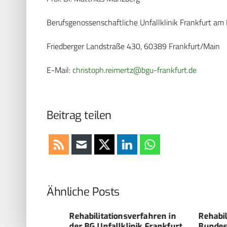
Berufsgenossenschaftliche Unfallklinik Frankfurt am 
Friedberger Landstraße 430, 60389 Frankfurt/Main
E-Mail:
christoph.reimertz@bgu-frankfurt.de
Beitrag teilen
Ähnliche Posts
e
Rehabilitationsverfahren in
Rehabilitatio
der BG Unfallklinik Frankfurt
Bundeswehr –