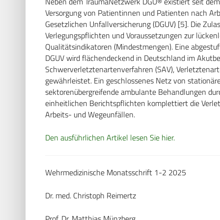
Neben dem TraumaNetzwerk DGU® existiert seit dem 1.
Versorgung von Patientinnen und Patienten nach ­Ar
Gesetzlichen Unfallversicherung (DGUV) [5]. Die ­Zulas
Verlegungspflichten und Voraussetzungen zur lückenl
Qualitätsindikatoren (Mindestmengen). Eine abgestuft
DGUV wird flächendeckend in Deutschland im Akutbe
Schwerverletztenartenverfahren (SAV), Verletztenar
gewährleistet. Ein geschlossenes Netz von stationä
sektorenübergreifende ambulante Behandlungen dur
einheitlichen Berichtspflichten komplettiert die Ver
Arbeits- und Wegeunfällen.
Den ausführlichen Artikel lesen Sie hier.
Wehrmedizinische Monatsschrift 1-2 2025
Dr. med. Christoph Reimertz
Prof. Dr. Matthias Münzberg