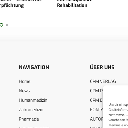
htung
Rehabilitation
erkr
Sold
NAVIGATION
ÜBER UNS
Home
CPM VERLAG
News
CPM PUBLICATION
Humanmedizin
CPM EVENTS
Um dir ein op
Zahnmedizin
KONTAKT
Geräteinforma
zustimmst, kö
Pharmazie
AUTORENHINWEIS
verarbeiten. 
Merkmale und