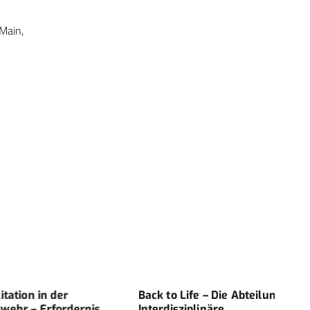
Main,
n in der
Back to Life – Die Abteilung
Pilot
 Erfordernis
Interdisziplinäre
Rein