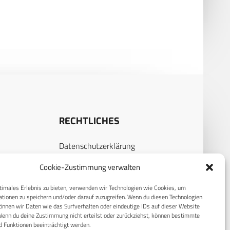
ankter ­Soldatinnen und
aten
RECHTLICHES
Datenschutzerklärung
S
Cookie-Richtlinie (EU)
Cookie-Zustimmung verwalten
AGB
timales Erlebnis zu bieten, verwenden wir Technologien wie Cookies, um
Compliance
tionen zu speichern und/oder darauf zuzugreifen. Wenn du diesen Technologien
nnen wir Daten wie das Surfverhalten oder eindeutige IDs auf dieser Website
E
Impressum
Wenn du deine Zustimmung nicht erteilst oder zurückziehst, können bestimmte
 Funktionen beeinträchtigt werden.