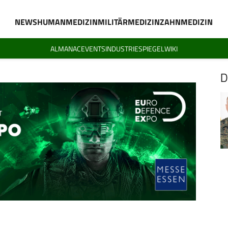
NEWS
HUMANMEDIZIN
MILITÄRMEDIZIN
ZAHNMEDIZIN
ALMANAC
EVENTS
INDUSTRIESPIEGEL
WIKI
D