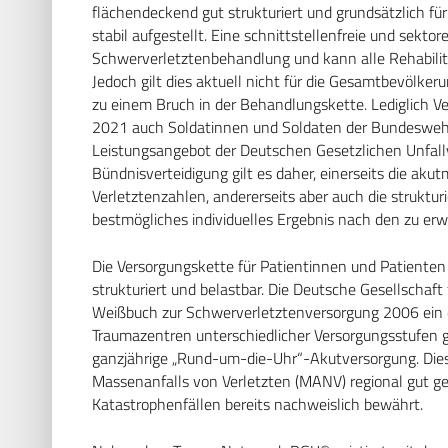
flächendeckend gut strukturiert und grundsätzlich f
stabil aufgestellt. Eine schnittstellenfreie und sekto
Schwerverletztenbehandlung und kann alle Rehabilita
Jedoch gilt dies aktuell nicht für die Gesamtbevölkerun
zu einem Bruch in der Behandlungskette. Lediglich V
2021 auch Soldatinnen und Soldaten der Bundeswehr
Leistungsangebot der Deutschen Gesetzlichen Unfallv
Bündnisverteidigung gilt es daher, einerseits die ak
Verletztenzahlen, andererseits aber auch die strukturi
bestmögliches individuelles Ergebnis nach den zu er
Die Versorgungskette für Patientinnen und Patienten 
strukturiert und belastbar. Die Deutsche Gesellschaft 
Weißbuch zur Schwerverletztenversorgung 2006 ein dr
Traumazentren unterschiedlicher Versorgungsstufen ga
ganzjährige „Rund-um-die-Uhr“-Akutversorgung. Diese
Massenanfalls von Verletzten (MANV) regional gut ge
Katastrophenfällen bereits nachweislich bewährt.