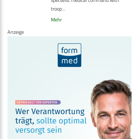
specialist medical command with
troop…
Mehr
Anzeige