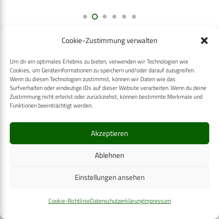
Cookie-Zustimmung verwalten
Um dir ein optimales Erlebnis zu bieten, verwenden wir Technologien wie
Cookies, um Geräteinformationen zu speichern und/oder darauf zuzugreifen.
Wenn du diesen Technologien zustimmst, können wir Daten wie das
Surfverhalten oder eindeutige IDs auf dieser Website verarbeiten. Wenn du deine
Zustimmung nicht erteilst oder zurückziehst, können bestimmte Merkmale und
Carl-Zeiss-Straße 5
Funktionen beeinträchtigt werden.
53340 Meckenheim
Telefon: +49 (0)2225 / 88 89 – 0
Akzeptieren
digital@cpm-verlag.de
Ablehnen
Einstellungen ansehen
Cookie-Richtlinie
Datenschutzerklärung
Impressum