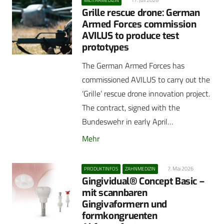
MILITÄRMEDIZIN
Grille rescue drone: German
Armed Forces commission
AVILUS to produce test
prototypes
The German Armed Forces has
commissioned AVILUS to carry out the
‘Grille’ rescue drone innovation project.
The contract, signed with the
Bundeswehr in early April…
Mehr
7. Mai 2026
PRODUKTINFOS
ZAHNMEDIZIN
Gingividual® Concept Basic –
mit scannbaren
Gingivaformern und
formkongruenten