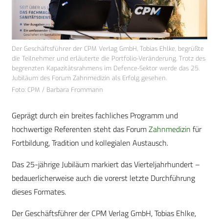
Der Geschäftsführer der CPM Verlag GmbH, Tobias Ehlke, begrüßte
die Teilnehmer und erläuterte die Portfolio-Veränderung. Trotz des
begrenzten Kapazitätsrahmens im Defence-Sektor werde das 25.
Jubiläum des Forum Zahnmedizin als Erfolg gesehen.
Foto: CPM / Barbara Frommann
Geprägt durch ein breites fachliches Programm und
hochwertige Referenten steht das Forum
Zahnmedizin
für
Fortbildung, Tradition und kollegialen Austausch.
Das 25-jährige Jubiläum markiert das Vierteljahrhundert –
bedauerlicherweise auch die vorerst letzte Durchführung
dieses Formates.
Der Geschäftsführer der CPM Verlag GmbH, Tobias Ehlke,