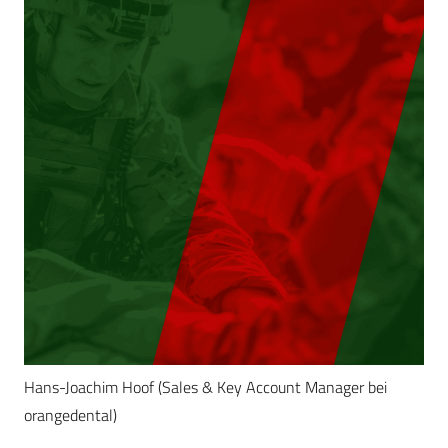
Hans-Joachim Hoof (Sales & Key Account Manager bei
orangedental)