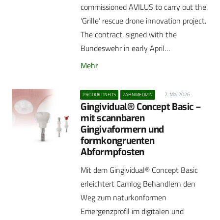
commissioned AVILUS to carry out the
‘Grille’ rescue drone innovation project.
The contract, signed with the
Bundeswehr in early April…
Mehr
7. Mai 2026
PRODUKTINFOS
ZAHNMEDIZIN
Gingividual® Concept Basic –
mit scannbaren
Gingivaformern und
formkongruenten
Abformpfosten
Mit dem Gingividual® Concept Basic
erleichtert Camlog Behandlern den
Weg zum naturkonformen
Emergenzprofil im digitalen und