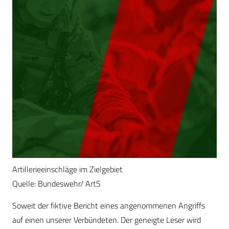
Artillerieeinschläge im Zielgebiet
Quelle: Bundeswehr/ ArtS
Soweit der fiktive Bericht eines angenommenen Angriffs
auf einen unserer Verbündeten. Der geneigte Leser wird