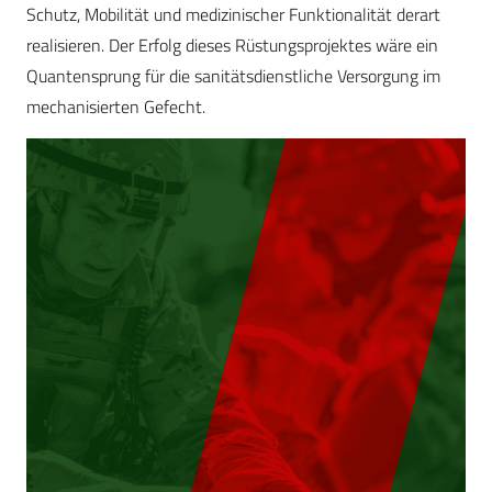
Schutz, Mobilität und medizinischer Funktionalität derart
realisieren. Der Erfolg dieses Rüstungsprojektes wäre ein
Quantensprung für die sanitätsdienstliche Versorgung im
mechanisierten Gefecht.