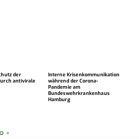
chutz der
Interne Krisenkommunikation
Neue
rch antivirale
während der Corona-
schw
Pandemie am
Erkr
Bundeswehrkrankenhaus
Hamburg