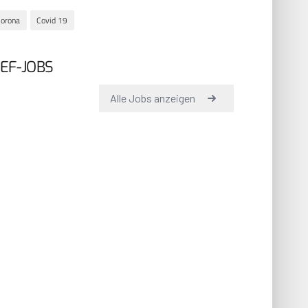
orona
Covid 19
EF-JOBS