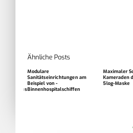
Ähnliche Posts
rom in
Modulare
Maximaler S
 Jahr
Sanitätseinrichtungen am
Kameraden du
m
Beispiel von ­
5log-Maske
krankenhaus
Binnenhospitalschiffen
 und
Relevanz