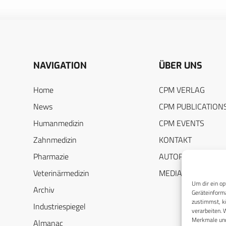
NAVIGATION
ÜBER UNS
Home
CPM VERLAG
News
CPM PUBLICATION
Humanmedizin
CPM EVENTS
Zahnmedizin
KONTAKT
Pharmazie
AUTORENHINWEIS
Veterinärmedizin
MEDIADATEN
Um dir ein op
Archiv
Geräteinforma
zustimmst, kö
Industriespiegel
verarbeiten. 
Merkmale und
Almanac