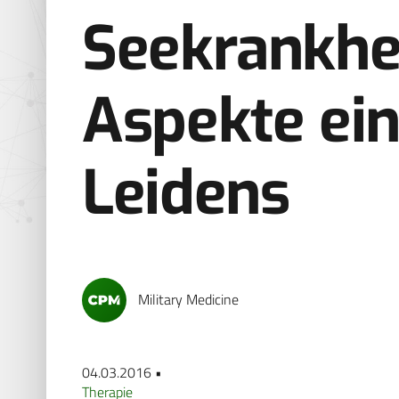
Seekrankhei
Aspekte ein
Leidens
Military Medicine
04.03.2016 •
Therapie