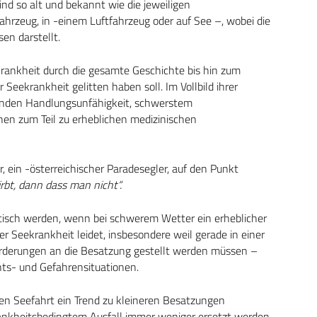
nd so alt und bekannt wie die jeweiligen
hrzeug, in -einem Luftfahrzeug oder auf See –, wobei die
en darstellt.
krankheit durch die gesamte Geschichte bis hin zum
Seekrankheit gelitten haben soll. Im Vollbild ihrer
henden Handlungsunfähigkeit, schwerstem
hen zum Teil zu erheblichen medizinischen
, ein -österreichischer Paradesegler, auf den Punkt
rbt, dann dass man nicht“.
atisch werden, wenn bei schwerem Wetter ein erheblicher
r Seekrankheit leidet, insbesondere weil gerade in einer
orderungen an die Besatzung gestellt werden müssen –
hts- und Gefahrensituationen.
ilen Seefahrt ein Trend zu kleineren Besatzungen
krankheitsbedingtem Ausfall immer weniger ersetzt werden