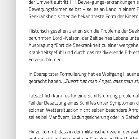
der Umwelt auftritt [1]. Bewe-gungs-erkrankungen si
Bewegungsformen selbst – sei es an Land in einem Fa
Seekrankheit sicher die bekannteste Form der Kinetos
Historisch gesehen ziehen sich die Probleme der See
berühmten Lord -Nelson, der Zeit seines Lebens unter 
Ausprägung führt die Seekrankheit zu einer weitge
Krankheitsgefühl und durch das rezidivierende Erbrec
Folgeproblemen.
In überspitzter Formulierung hat es Wolfgang Hausner
gebracht haben:
„Zuerst hat man Angst, dass man sti
Tatsächlich kann es für eine Schiffsführung problem
Teil der Besatzung eines Schiffes unter Symptomen de
solchen Wettersituation nicht selten besondere Anf
sei es bei Manövern, Ladungssicherung oder in Gefec
Hinzu kommt, dass in der militärischen wie in der ziv
vorherrscht, mithin somit der Einzelne an Bord bei 