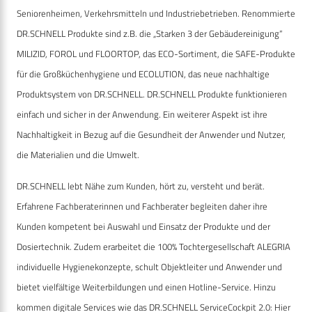
Seniorenheimen, Verkehrsmitteln und Industriebetrieben. Renommierte
DR.SCHNELL Produkte sind z.B. die „Starken 3 der Gebäudereinigung“
MILIZID, FOROL und FLOORTOP, das ECO-Sortiment, die SAFE-Produkte
für die Großküchenhygiene und ECOLUTION, das neue nachhaltige
Produktsystem von DR.SCHNELL. DR.SCHNELL Produkte funktionieren
einfach und sicher in der Anwendung. Ein weiterer Aspekt ist ihre
Nachhaltigkeit in Bezug auf die Gesundheit der Anwender und Nutzer,
die Materialien und die Umwelt.
DR.SCHNELL lebt Nähe zum Kunden, hört zu, versteht und berät.
Erfahrene Fachberaterinnen und Fachberater begleiten daher ihre
Kunden kompetent bei Auswahl und Einsatz der Produkte und der
Dosiertechnik. Zudem erarbeitet die 100% Tochtergesellschaft ALEGRIA
individuelle Hygienekonzepte, schult Objektleiter und Anwender und
bietet vielfältige Weiterbildungen und einen Hotline-Service. Hinzu
kommen digitale Services wie das DR.SCHNELL ServiceCockpit 2.0: Hier