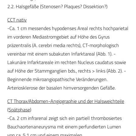
2.2. Halsgefäße (Stenosen? Plaques? Dissektion?)
CCT nativ
-Ca. 1 cm messendes hypodenses Areal rechts hochparietal
im vorderen Mediastromgebiet auf Höhe des Gyrus
präzentralis (A. cerebri media rechts), CT-morphologisch
vereinbar mit einem subakuten Infarktareal (Abb. 1). -
Lakunäre Infarktareale im rechten Nucleus caudatus sowie
auf Höhe der Stammganglien bds., rechts > links (Abb. 2). -
Beginnende mikroangiopathische Veränderungen.
Arteriosklerose der basalen hirnversorgenden Gefäße.
CT Thorax/Abdomen-Angiographie und der Halsweichteile
(Spätphase)
-Ca. 2 cm infrarenal zeigt sich ein partiell thrombosiertes
Bauchaortenaneurysma mit einem perfundierten Lumen
von ca. 5,1 cm und einem maximalen