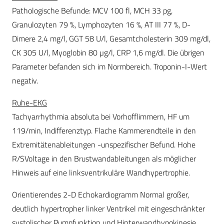
Pathologische Befunde: MCV 100 fl, MCH 33 pg,
Granulozyten 79 %, Lymphozyten 16 %, AT III 77 %, D-
Dimere 2,4 mg/l, GGT 58 U/l, Gesamtcholesterin 309 mg/dl,
CK 305 U/l, Myoglobin 80 µg/l, CRP 1,6 mg/dl. Die übrigen
Parameter befanden sich im Normbereich. Troponin-I-Wert
negativ.
Ruhe-EKG
Tachyarrhythmia absoluta bei Vorhofflimmern, HF um
119/min, Indifferenztyp. Flache Kammerendteile in den
Extremitätenableitungen -unspezifischer Befund. Hohe
R/SVoltage in den Brustwandableitungen als möglicher
Hinweis auf eine linksventrikuläre Wandhypertrophie.
Orientierendes 2-D Echokardiogramm Normal großer,
deutlich hypertropher linker Ventrikel mit eingeschränkter
systolischer Pumpfunktion und Hinterwandhypokinesie.