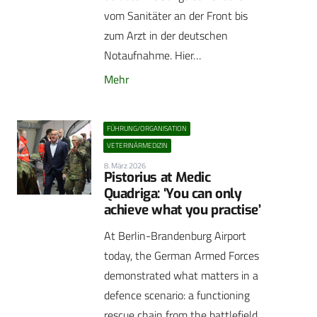
vom Sanitäter an der Front bis
zum Arzt in der deutschen
Notaufnahme. Hier…
Mehr
FÜHRUNG/ORGANISATION
VETERINÄRMEDIZIN
8. März 2026
Pistorius at Medic
Quadriga: ‘You can only
achieve what you practise’
At Berlin-Brandenburg Airport
today, the German Armed Forces
demonstrated what matters in a
defence scenario: a functioning
rescue chain from the battlefield