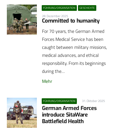
FÜHRUNG/ORGANISATION
GESCHICHTE
28. Dezember 2025
Committed to humanity
For 70 years, the German Armed
Forces Medical Service has been
caught between military missions,
medical advances, and ethical
responsibility. From its beginnings
during the…
Mehr
31. Oktober 2025
FÜHRUNG/ORGANISATION
German Armed Forces
introduce SitaWare
Battlefield Health