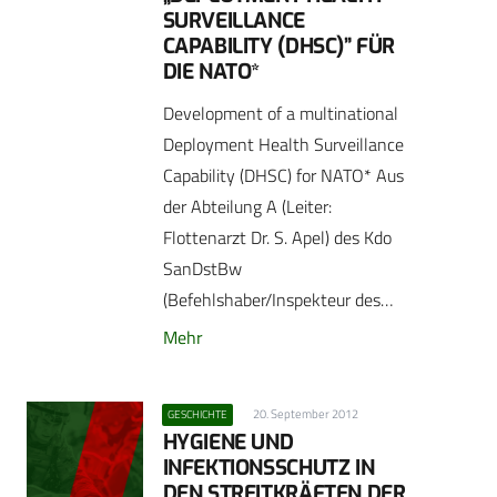
SURVEILLANCE
CAPABILITY (DHSC)” FÜR
DIE NATO*
Development of a multinational
Deployment Health Surveillance
Capability (DHSC) for NATO* Aus
der Abteilung A (Leiter:
Flottenarzt Dr. S. Apel) des Kdo
SanDstBw
(Befehlshaber/Inspekteur des…
Mehr
20. September 2012
GESCHICHTE
HYGIENE UND
INFEKTIONSSCHUTZ IN
DEN STREITKRÄFTEN DER