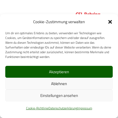
CSL Behring GmbH
Cookie-Zustimmung verwalten
Um dir ein optimales Erlebnis zu bieten, verwenden wir Technologien wie
Cookies, um Geräteinformationen zu speichern und/oder darauf zuzugreifen.
Wenn du diesen Technologien zustimmst, können wir Daten wie das
Surfverhalten oder eindeutige IDs auf dieser Website verarbeiten. Wenn du deine
Zustimmung nicht erteilst oder zurückziehst, können bestimmte Merkmale und
IVF HARTMANN AG
Funktionen beeinträchtigt werden.
Akzeptieren
Ablehnen
ROGG Verbandstoffe GmbH &
Co.KG
Einstellungen ansehen
Cookie-Richtlinie
Datenschutzerklärung
Impressum