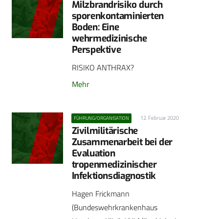
Milzbrandrisiko durch
sporenkontaminierten
Boden: Eine
wehrmedizinische
Perspektive
RISIKO ANTHRAX?
Mehr
12. Februar 2020
FÜHRUNG/ORGANISATION
Zivilmilitärische
Zusammenarbeit bei der
Evaluation
tropenmedizinischer
Infektionsdiagnostik
Hagen Frickmann
(Bundeswehrkrankenhaus