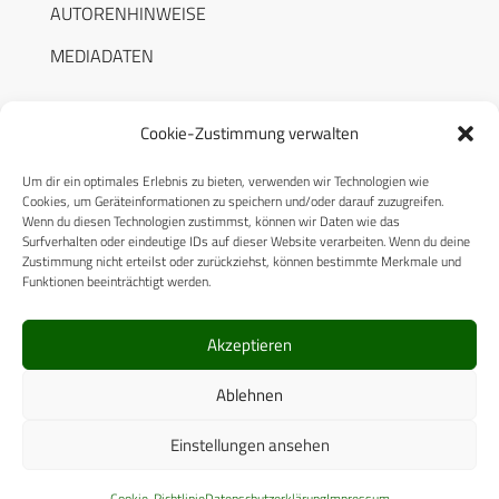
AUTORENHINWEISE
MEDIADATEN
Cookie-Zustimmung verwalten
Um dir ein optimales Erlebnis zu bieten, verwenden wir Technologien wie
RECHTLICHES
Cookies, um Geräteinformationen zu speichern und/oder darauf zuzugreifen.
Wenn du diesen Technologien zustimmst, können wir Daten wie das
Surfverhalten oder eindeutige IDs auf dieser Website verarbeiten. Wenn du deine
Datenschutzerklärung
Zustimmung nicht erteilst oder zurückziehst, können bestimmte Merkmale und
Funktionen beeinträchtigt werden.
Cookie-Richtlinie (EU)
AGB
Akzeptieren
Compliance
Ablehnen
Impressum
Einstellungen ansehen
© 2025 CPM GmbH – Alle Rechte vorbehalten
Cookie-Richtlinie
Datenschutzerklärung
Impressum