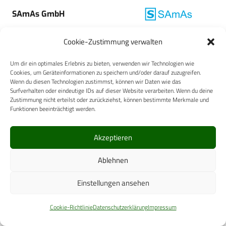
SAmAs GmbH
Cookie-Zustimmung verwalten
Um dir ein optimales Erlebnis zu bieten, verwenden wir Technologien wie
Cookies, um Geräteinformationen zu speichern und/oder darauf zuzugreifen.
Wenn du diesen Technologien zustimmst, können wir Daten wie das
Surfverhalten oder eindeutige IDs auf dieser Website verarbeiten. Wenn du deine
Zustimmung nicht erteilst oder zurückziehst, können bestimmte Merkmale und
Funktionen beeinträchtigt werden.
Carl-Zeiss-Straße 5
Akzeptieren
53340 Meckenheim
Telefon: +49 (0)2225 / 88 89 – 0
Ablehnen
digital@cpm-verlag.de
Einstellungen ansehen
Cookie-Richtlinie
Datenschutzerklärung
Impressum