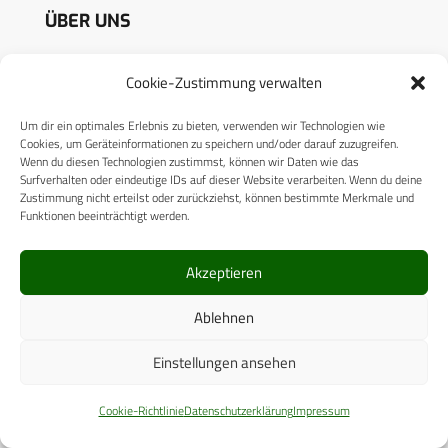
ÜBER UNS
CPM VERLAG
Cookie-Zustimmung verwalten
CPM PUBLICATIONS
Um dir ein optimales Erlebnis zu bieten, verwenden wir Technologien wie
Cookies, um Geräteinformationen zu speichern und/oder darauf zuzugreifen.
CPM EVENTS
Wenn du diesen Technologien zustimmst, können wir Daten wie das
Surfverhalten oder eindeutige IDs auf dieser Website verarbeiten. Wenn du deine
KONTAKT
Zustimmung nicht erteilst oder zurückziehst, können bestimmte Merkmale und
Funktionen beeinträchtigt werden.
AUTORENHINWEISE
MEDIADATEN
Akzeptieren
Ablehnen
Einstellungen ansehen
RECHTLICHES
Cookie-Richtlinie
Datenschutzerklärung
Impressum
Datenschutzerklärung