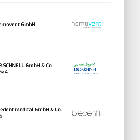
emovent GmbH
R.SCHNELL GmbH & Co.
GaA
redent medical GmbH & Co.
G