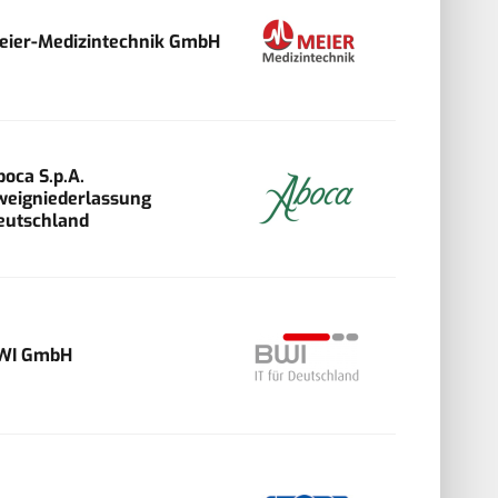
eier-Medizintechnik GmbH
boca S.p.A.
weigniederlassung
eutschland
WI GmbH