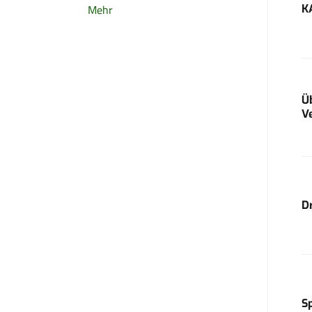
K
Mehr
Ü
V
D
S