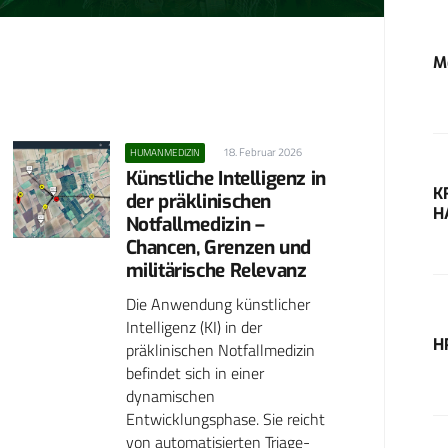
E
M
18. Februar 2026
HUMANMEDIZIN
Künstliche Intelligenz in
K
der präklinischen
H
Notfallmedizin –
Chancen, Grenzen und
militärische Relevanz
Die Anwendung künstlicher
Intelligenz (KI) in der
H
präklinischen Notfallmedizin
befindet sich in einer
dynamischen
Entwicklungsphase. Sie reicht
von automatisierten Triage-