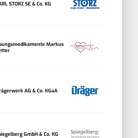
ARL STORZ SE & Co. KG
bungsmedikamente Markus
etter
rägerwerk AG & Co. KGaA
piegelberg GmbH & Co. KG