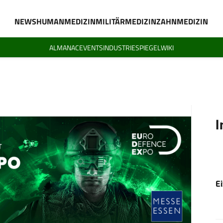
NEWS
HUMANMEDIZIN
MILITÄRMEDIZIN
ZAHNMEDIZIN
ALMANAC
EVENTS
INDUSTRIESPIEGEL
WIKI
I
E