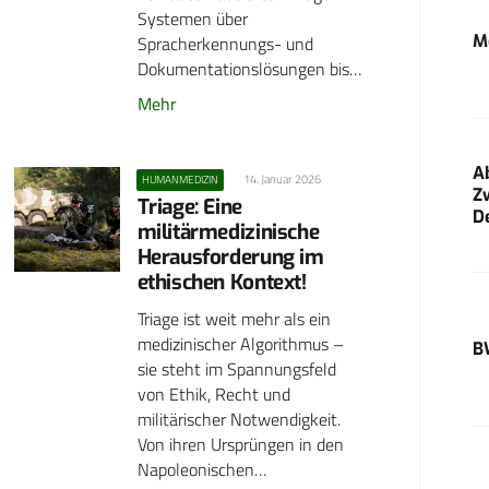
Systemen über
M
Spracherkennungs- und
Dokumentationslösungen bis…
Mehr
A
14. Januar 2026
HUMANMEDIZIN
Z
Triage: Eine
D
militärmedizinische
Herausforderung im
ethischen Kontext!
Triage ist weit mehr als ein
medizinischer Algorithmus –
B
sie steht im Spannungsfeld
von Ethik, Recht und
militärischer Notwendigkeit.
Von ihren Ursprüngen in den
Napoleonischen…