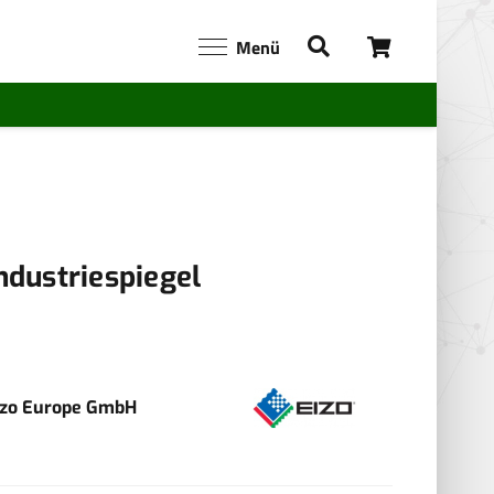
Menü
ndustriespiegel
izo Europe GmbH