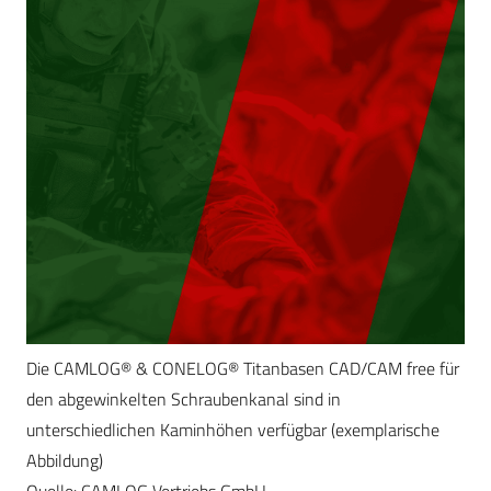
Die CAMLOG® & CONELOG® Titanbasen CAD/CAM free für
den abgewinkelten Schraubenkanal sind in
unterschiedlichen Kaminhöhen verfügbar (exemplarische
Abbildung)