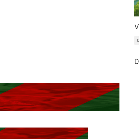
V
D
D