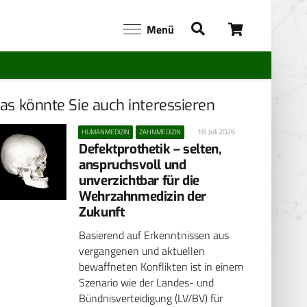
Menü
as könnte Sie auch interessieren
18. Juli 2026
HUMANMEDIZIN
ZAHNMEDIZIN
Defektprothetik – selten,
anspruchsvoll und
unverzichtbar für die
Wehrzahnmedizin der
Zukunft
Basierend auf Erkenntnissen aus
vergangenen und aktuellen
bewaffneten Konflikten ist in einem
Szenario wie der Landes- und
Bündnisverteidigung (LV/BV) für