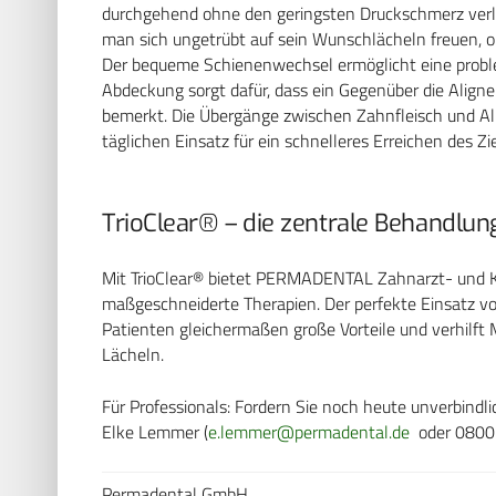
durchgehend ohne den geringsten Druckschmerz verl
man sich ungetrübt auf sein Wunschlächeln freuen, 
Der bequeme Schienenwechsel ermöglicht eine proble
Abdeckung sorgt dafür, dass ein Gegenüber die Align
bemerkt. Die Übergänge zwischen Zahnfleisch und Alig
täglichen Einsatz für ein schnelleres Erreichen des Z
TrioClear® – die zentrale Behandlu
Mit TrioClear® bietet PERMADENTAL Zahnarzt- und K
maßgeschneiderte Therapien. Der perfekte Einsatz v
Patienten gleichermaßen große Vorteile und verhilf
Lächeln.
Für Professionals: Fordern Sie noch heute unverbindl
Elke Lemmer (
e.lemmer@permadental.de
oder 0800 
Permadental GmbH