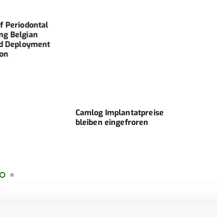
f Periodontal
ng Belgian
id Deployment
ion
Camlog Implantatpreise
Ging
bleiben eingefroren
mit 
Ging
form
Abfo