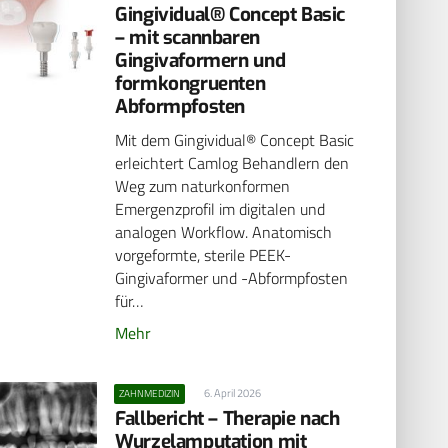
Gingividual® Concept Basic
– mit scannbaren
Gingivaformern und
formkongruenten
Abformpfosten
Mit dem Gingividual® Concept Basic
erleichtert Camlog Behandlern den
Weg zum naturkonformen
Emergenzprofil im digitalen und
analogen Workflow. Anatomisch
vorgeformte, sterile PEEK-
Gingivaformer und -Abformpfosten
für…
Mehr
6. April 2026
ZAHNMEDIZIN
Fallbericht – Therapie nach
Wurzelamputation mit