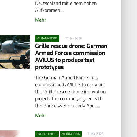
Deutschland mit einem hohen
Aufkommen…
Mehr
17. Juli 2026
MILITÄRMEDIZIN
Grille rescue drone: German
Armed Forces commission
AVILUS to produce test
prototypes
The German Armed Forces has
commissioned AVILUS to carry out
the ‘Grille’ rescue drone innovation
project. The contract, signed with
the Bundeswehr in early April…
Mehr
7. Mai 2026
PRODUKTINFOS
ZAHNMEDIZIN