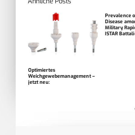
Ähnliche Posts
d-Wund-
Prevalence o
Disease amo
Military Rap
ISTAR Battal
Optimiertes
Weichgewebemanagement –
jetzt neu: