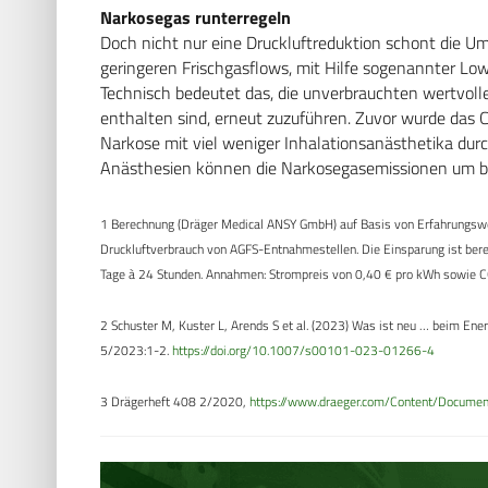
Narkosegas runterregeln
Doch nicht nur eine Druckluftreduktion schont die U
geringeren Frischgasflows, mit Hilfe sogenannter Lo
Technisch bedeutet das, die unverbrauchten wertvoll
enthalten sind, erneut zuzuführen. Zuvor wurde das 
Narkose mit viel weniger Inhalationsanästhetika du
Anästhesien können die Narkosegasemissionen um bis
1 Berechnung (Dräger Medical ANSY GmbH) auf Basis von Erfahrungswe
Druckluftverbrauch von AGFS-Entnahmestellen. Die Einsparung ist bere
Tage à 24 Stunden. Annahmen: Strompreis von 0,40 € pro kWh sowie 
2 Schuster M, Kuster L, Arends S et al. (2023) Was ist neu … beim En
5/2023:1-2.
https://doi.org/10.1007/s00101-023-01266-4
3 Drägerheft 408 2/2020,
https://www.draeger.com/Content/Docum