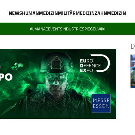
NEWS
HUMANMEDIZIN
MILITÄRMEDIZIN
ZAHNMEDIZIN
ALMANAC
EVENTS
INDUSTRIESPIEGEL
WIKI
D