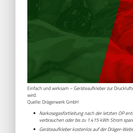
Einfach und wirksam – Geräteaufkleber zur Druckluf
wird.
Quelle: Drägerwerk GmbH
Narkosegasfortleitung nach der letzten OP ent
verbrauchen oder bis zu 1.415 kWh Strom spare
Geräteaufkleber kostenlos auf der Dräger-Webse