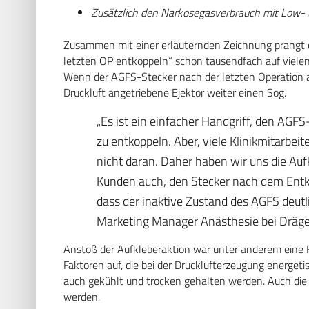
Zusätzlich den Narkosegasverbrauch mit Low- 
Zusammen mit einer erläuternden Zeichnung prangt d
letzten OP entkoppeln“ schon tausendfach auf vielen
Wenn der AGFS-Stecker nach der letzten Operation an
Druckluft angetriebene Ejektor weiter einen Sog.
„Es ist ein einfacher Handgriff, den AGF
zu entkoppeln. Aber, viele Klinikmitarbei
nicht daran. Daher haben wir uns die Auf
Kunden auch, den Stecker nach dem Entko
dass der inaktive Zustand des AGFS deutli
Marketing Manager Anästhesie bei Dräger, 
Anstoß der Aufkleberaktion war unter anderem eine 
Faktoren auf, die bei der Drucklufterzeugung energeti
auch gekühlt und trocken gehalten werden. Auch die E
werden.