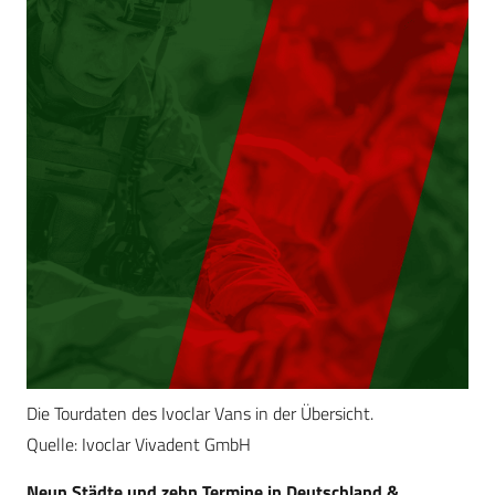
Die Tourdaten des Ivoclar Vans in der Übersicht.
Quelle: Ivoclar Vivadent GmbH
Neun Städte und zehn Termine in Deutschland &