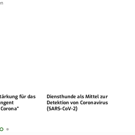
en
tärkung für das
Diensthunde als Mittel zur
Indi
ingent
Detektion von Coronavirus
Erst
 Corona“
(SARS-CoV-2)