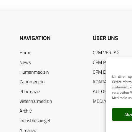
NAVIGATION
ÜBER UNS
Home
CPM VERLAG
News
CPM PUBLICATION
Humanmedizin
CPM EVENTS
Um dir ein op
Zahnmedizin
KONTAKT
Geräteinforma
zustimmst, kö
Pharmazie
AUTORENHINWEIS
verarbeiten. 
Merkmale und
Veterinärmedizin
MEDIADATEN
Archiv
Akz
Industriespiegel
Almanac