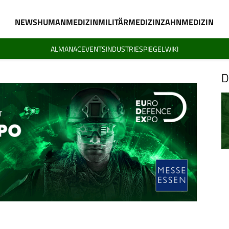
NEWS
HUMANMEDIZIN
MILITÄRMEDIZIN
ZAHNMEDIZIN
ALMANAC
EVENTS
INDUSTRIESPIEGEL
WIKI
D