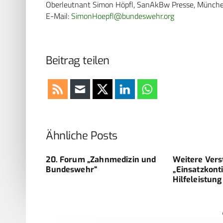
Oberleutnant Simon Höpfl, SanAkBw Presse, Münch
E-Mail:
SimonHoepfl@bundeswehr.org
Beitrag teilen
Ähnliche Posts
s
20. Forum „Zahnmedizin und
Weitere Vers
ses
Bundeswehr“
„Einsatzkont
Hilfeleistung