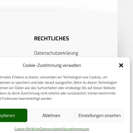
RECHTLICHES
Datenschutzerklärung
S
Cookie-Richtlinie (EU)
Cookie-Zustimmung verwalten
AGB
timales Erlebnis zu bieten, verwenden wir Technologien wie Cookies, um
Compliance
tionen zu speichern und/oder darauf zuzugreifen. Wenn du diesen Technologien
nnen wir Daten wie das Surfverhalten oder eindeutige IDs auf dieser Website
E
Impressum
Wenn du deine Zustimmung nicht erteilst oder zurückziehst, können bestimmte
 Funktionen beeinträchtigt werden.
eptieren
Ablehnen
Einstellungen ansehen
Cookie-Richtlinie
Datenschutzerklärung
Impressum