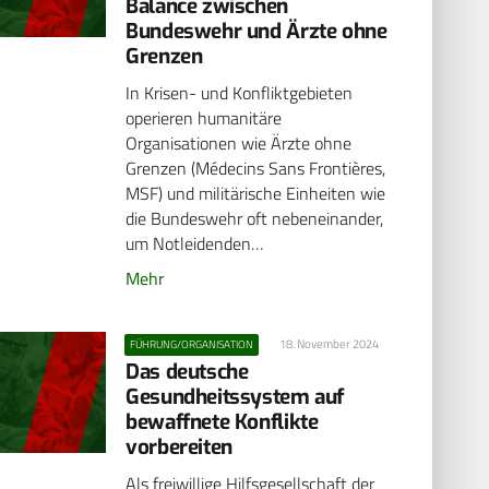
Balance zwischen
Bundeswehr und Ärzte ohne
Grenzen
In Krisen- und Konfliktgebieten
operieren humanitäre
Organisationen wie Ärzte ohne
Grenzen (Médecins Sans Frontières,
MSF) und militärische Einheiten wie
die Bundeswehr oft nebeneinander,
um Notleidenden…
Mehr
18. November 2024
FÜHRUNG/ORGANISATION
Das deutsche
Gesundheitssystem auf
bewaffnete Konflikte
vorbereiten
Als freiwillige Hilfsgesellschaft der