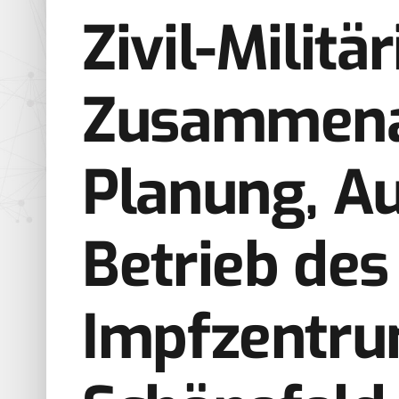
Zivil-Militä
Zusammenar
Planung, ­A
Betrieb des
Impfzentru