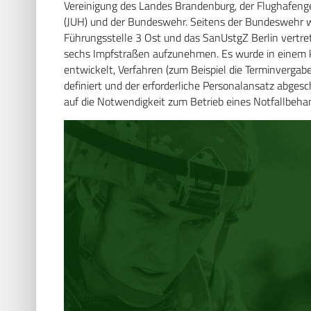
Vereinigung des Landes Brandenburg, der Flughafenges
(JUH) und der Bundeswehr. Seitens der Bundeswehr 
Führungsstelle 3 Ost und das SanUstgZ Berlin vertret
sechs Impfstraßen aufzunehmen. Es wurde in einem k
entwickelt, Verfahren (zum Beispiel die Terminvergab
definiert und der erforderliche Personalansatz abgesc
auf die Notwendigkeit zum Betrieb eines Notfallbe