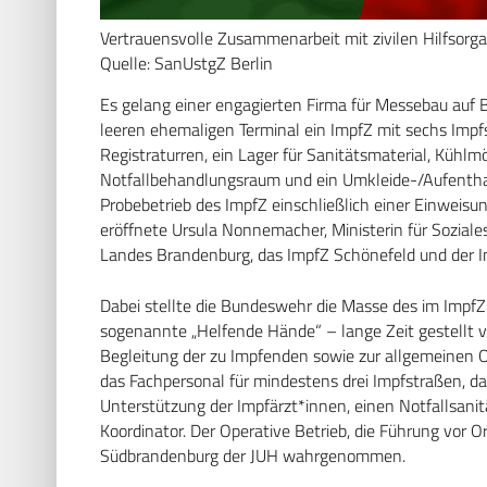
Vertrauensvolle Zusammenarbeit mit zivilen Hilfsorg
Quelle: SanUstgZ Berlin
Es gelang einer engagierten Firma für Messebau auf
leeren ehemaligen Terminal ein ImpfZ mit sechs Impf
Registraturren, ein Lager für Sanitätsmaterial, Kühlmö
Notfallbehandlungsraum und ein Umkleide-/Aufenthal
Probebetrieb des ImpfZ einschließlich einer Einweisu
eröffnete Ursula Nonnemacher, Ministerin für Soziale
Landes Brandenburg, das ImpfZ Schönefeld und der I
Dabei stellte die Bundeswehr die Masse des im ImpfZ 
sogenannte „Helfende Hände“ – lange Zeit gestellt v
Begleitung der zu Impfenden sowie zur allgemeinen Or
das Fachpersonal für mindestens drei Impfstraßen, dab
Unterstützung der Impfärzt*innen, einen Notfallsani
Koordinator. Der Operative Betrieb, die Führung vor
Südbrandenburg der JUH wahrgenommen.