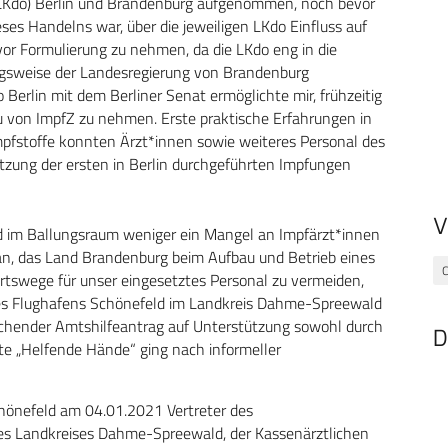
do) Berlin und Brandenburg aufgenommen, noch bevor
ses Handelns war, über die jeweiligen LKdo Einfluss auf
or Formulierung zu nehmen, da die LKdo eng in die
ngsweise der Landesregierung von Brandenburg
erlin mit dem Berliner Senat ermöglichte mir, frühzeitig
u von ImpfZ zu nehmen. Erste praktische Erfahrungen in
mpfstoffe konnten Ärzt*innen sowie weiteres Personal des
tzung der ersten in Berlin durchgeführten Impfungen
V
und im Ballungsraum weniger ein Mangel an Impfärzt*innen
 an, das Land Brandenburg beim Aufbau und Betrieb eines
C
hrtswege für unser eingesetztes Personal zu vermeiden,
 des Flughafens Schönefeld im Landkreis Dahme-Spreewald
echender Amtshilfeantrag auf Unterstützung sowohl durch
D
te „Helfende Hände“ ging nach informeller
chönefeld am 04.01.2021 Vertreter des
es Landkreises Dahme-Spreewald, der Kassenärztlichen