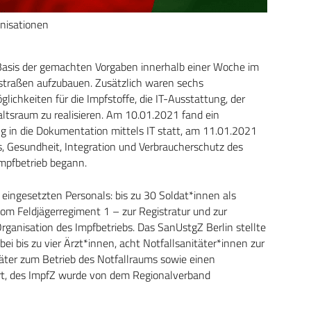
anisationen
 Basis der gemachten Vorgaben innerhalb einer Woche im
straßen aufzubauen. Zusätzlich waren sechs
glichkeiten für die Impfstoffe, die IT-Ausstattung, der
tsraum zu realisieren. Am 10.01.2021 fand ein
ng in die Dokumentation mittels IT statt, am 11.01.2021
s, Gesundheit, Integration und Verbraucherschutz des
mpfbetrieb begann.
eingesetzten Personals: bis zu 30 Soldat*innen als
om Feldjägerregiment 1 – zur Registratur und zur
ganisation des Impfbetriebs. Das SanUstgZ Berlin stellte
ei bis zu vier Ärzt*innen, acht Notfallsanitäter*innen zur
täter zum Betrieb des Notfallraums sowie einen
 Ort, des ImpfZ wurde von dem Regionalverband