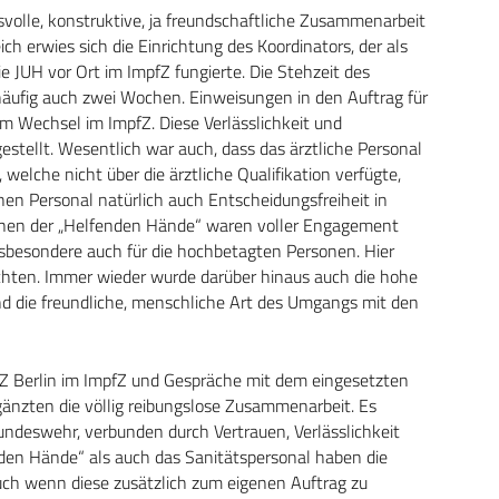
svolle, konstruktive, ja freundschaftliche Zusammenarbeit
ch erwies sich die Einrichtung des Koordinators, der als
 JUH vor Ort im ImpfZ fungierte. Die Stehzeit des
häufig auch zwei Wochen. Einweisungen in den Auftrag für
m Wechsel im ImpfZ. Diese Verlässlichkeit und
stellt. Wesentlich war auch, dass das ärztliche Personal
elche nicht über die ärztliche Qualifikation verfügte,
en Personal natürlich auch Entscheidungsfreiheit in
innen der „Helfenden Hände“ waren voller Engagement
sbesondere auch für die hochbetagten Personen. Hier
hten. Immer wieder wurde darüber hinaus auch die hohe
nd die freundliche, menschliche Art des Umgangs mit den
Z Berlin im ImpfZ und Gespräche mit dem eingesetzten
rgänzten die völlig reibungslose Zusammenarbeit. Es
Bundeswehr, verbunden durch Vertrauen, Verlässlichkeit
den Hände“ als auch das Sanitätspersonal haben die
auch wenn diese zusätzlich zum eigenen Auftrag zu