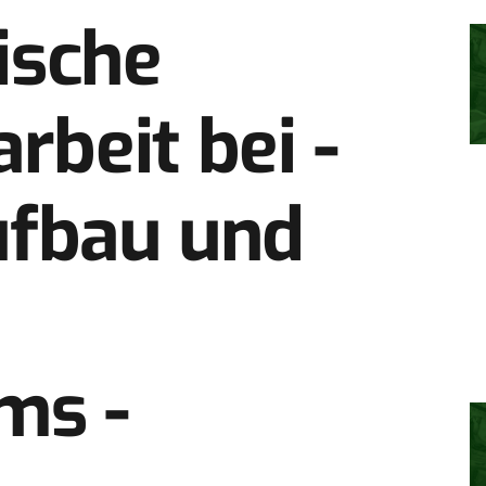
rische
beit bei ­
ufbau und
ms ­