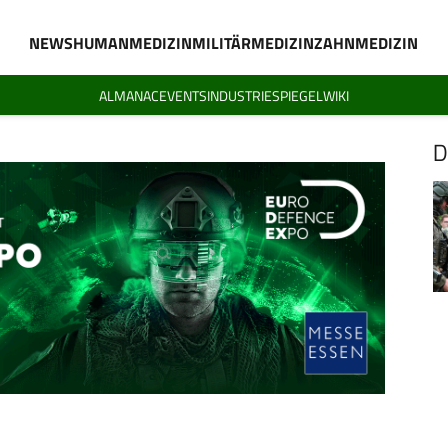
NEWS
HUMANMEDIZIN
MILITÄRMEDIZIN
ZAHNMEDIZIN
ALMANAC
EVENTS
INDUSTRIESPIEGEL
WIKI
D