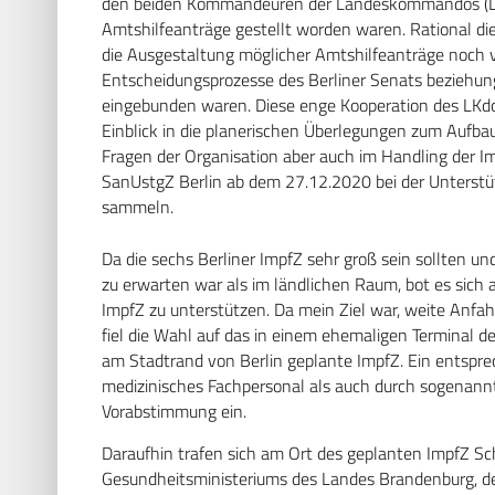
den beiden Kommandeuren der Landeskommandos (LK
Amtshilfeanträge gestellt worden waren. Rational die
die Ausgestaltung möglicher Amtshilfeanträge noch v
Entscheidungsprozesse des Berliner Senats beziehu
eingebunden waren. Diese enge Kooperation des LKdo B
Einblick in die planerischen Überlegungen zum Aufba
Fragen der Organisation aber auch im Handling der I
SanUstgZ Berlin ab dem 27.12.2020 bei der Unterstü
sammeln.
Da die sechs Berliner ImpfZ sehr groß sein sollten 
zu erwarten war als im ländlichen Raum, bot es sich
ImpfZ zu unterstützen. Da mein Ziel war, weite Anfa
fiel die Wahl auf das in einem ehemaligen Terminal
am Stadtrand von Berlin geplante ImpfZ. Ein entspr
medizinisches Fachpersonal als auch durch sogenann
Vorabstimmung ein.
Daraufhin trafen sich am Ort des geplanten ImpfZ S
Gesundheitsministeriums des Landes Brandenburg, d