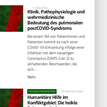
11. März 2025
Klinik, Pathophysiologie und
wehrmedizinische
Bedeutung des pulmonalen
postCOVID-Syndroms
Bei einem Teil von Patientinnen und
Patienten kommt es nach einer
COVID-19-Erkrankung infolge einer
Infektion mit dem neuartigen
Coronavirus (SARS-CoV-2) zu
anhaltenden Beschwerden, die
sich…
Mehr
25. November 2024
FÜHRUNG/ORGANISATION
Humanitäre Hilfe im
Konfliktgebiet: Die heikle