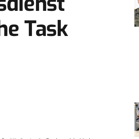
sdienst
he Task