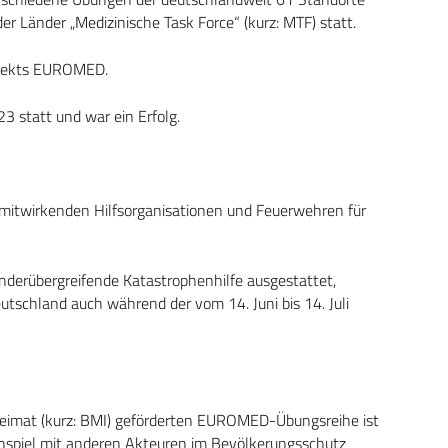
 Länder „Medizinische Task Force“ (kurz: MTF) statt.
ojekts EUROMED.
3 statt und war ein Erfolg.
r mitwirkenden Hilfsorganisationen und Feuerwehren für
änderübergreifende Katastrophenhilfe ausgestattet,
tschland auch während der vom 14. Juni bis 14. Juli
Heimat (kurz: BMI) geförderten EUROMED-Übungsreihe ist
nspiel mit anderen Akteuren im Bevölkerungsschutz