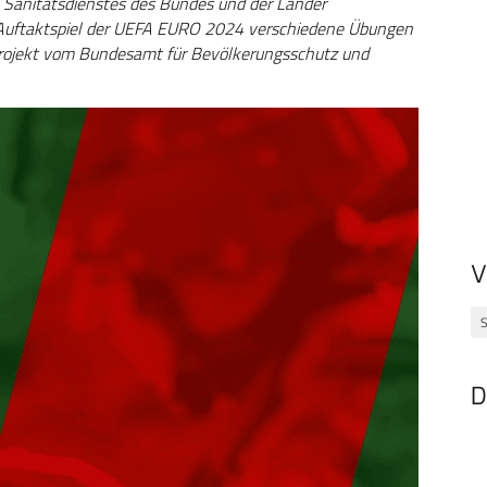
Sanitätsdienstes des Bundes und der Länder
um Auftaktspiel der UEFA EURO 2024 verschiedene Übungen
ojekt vom Bundesamt für Bevölkerungsschutz und
V
S
D