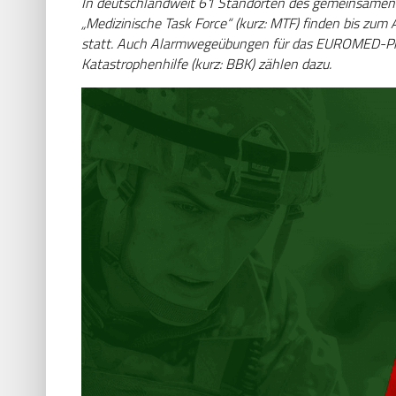
In deutschlandweit 61 Standorten des gemeinsamen 
„Medizinische Task Force“ (kurz: MTF) finden bis z
statt. Auch Alarmwegeübungen für das EUROMED-Pr
Katastrophenhilfe (kurz: BBK) zählen dazu.