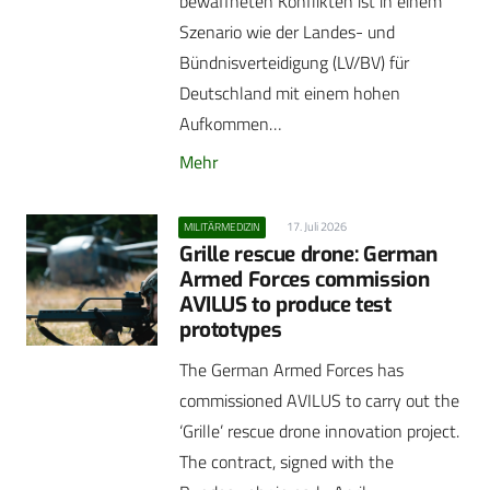
bewaffneten Konflikten ist in einem
Szenario wie der Landes- und
Bündnisverteidigung (LV/BV) für
Deutschland mit einem hohen
Aufkommen…
Mehr
17. Juli 2026
MILITÄRMEDIZIN
Grille rescue drone: German
Armed Forces commission
AVILUS to produce test
prototypes
The German Armed Forces has
commissioned AVILUS to carry out the
‘Grille’ rescue drone innovation project.
The contract, signed with the