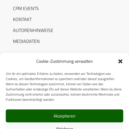
CPM EVENTS
KONTAKT
AUTORENHINWEISE
MEDIADATEN
Cookie-Zustimmung verwalten
Um dir ein optimales Erlebnis zu bieten, verwenden wir Technologien wie
RECHTLICHES
Cookies, um Geräteinformationen zu speichern und/oder darauf zuzugreifen.
Wenn du diesen Technologien zustimmst, können wir Daten wie das
Surfverhalten oder eindeutige IDs auf dieser Website verarbeiten. Wenn du deine
Datenschutzerklärung
Zustimmung nicht erteilst oder zurückziehst, können bestimmte Merkmale und
Funktionen beeinträchtigt werden.
Cookie-Richtlinie (EU)
AGB
Akzeptieren
Compliance
Ablehnen