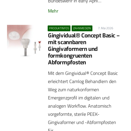
Bundeswehr in early April…
Mehr
7. Mai 2026
PRODUKTINFOS
ZAHNMEDIZIN
Gingividual® Concept Basic –
mit scannbaren
Gingivaformern und
formkongruenten
Abformpfosten
Mit dem Gingividual® Concept Basic
erleichtert Camlog Behandlern den
Weg zum naturkonformen
Emergenzprofil im digitalen und
analogen Workflow. Anatomisch
vorgeformte, sterile PEEK-
Gingivaformer und -Abformpfosten
für…