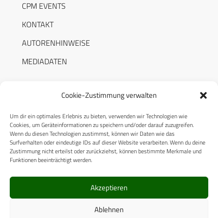
CPM EVENTS
KONTAKT
AUTORENHINWEISE
MEDIADATEN
Cookie-Zustimmung verwalten
Um dir ein optimales Erlebnis zu bieten, verwenden wir Technologien wie
RECHTLICHES
Cookies, um Geräteinformationen zu speichern und/oder darauf zuzugreifen.
Wenn du diesen Technologien zustimmst, können wir Daten wie das
Surfverhalten oder eindeutige IDs auf dieser Website verarbeiten. Wenn du deine
Datenschutzerklärung
Zustimmung nicht erteilst oder zurückziehst, können bestimmte Merkmale und
Funktionen beeinträchtigt werden.
Cookie-Richtlinie (EU)
AGB
Akzeptieren
Compliance
Ablehnen