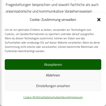
Fragestellungen besprochen und sowohl fachliche als auch
organisatorische und kommunikative Vorgehensweisen
beziehungsweise Handlungsoptionen festgehalten werden.
Cookie-Zustimmung verwalten
Dazu gehören in einer Zahnarztgruppe der Bundeswehr
Um dir ein optimales Erlebnis zu bieten, verwenden wir Technologien wie
auch die Feststellung der
Cookies, um Geräteinformationen zu speichern und/oder darauf zuzugreifen.
Auslandsdienstverwendungsfähigkeit und die Übernahme
Wenn du diesen Technologien zustimmst, können wir Daten wie das
Surfverhalten oder eindeutige IDs auf dieser Website verarbeiten. Wenn du deine
der Behandlung bei Abwesenheiten eigentlicher Behandler.
Zustimmung nicht erteilst oder zurückziehst, können bestimmte Merkmale und
Funktionen beeinträchtigt werden.
Für die Lösung des ethischen Dilemmas, in dem sich
Stabsarzt B. E. befindet, muss eine Güterabwägung
Akzeptieren
vorgenommen werden: Da es der selbstbestimmte Wille des
informierten Patienten ist, den Zahn zu erhalten, tritt hier
Ablehnen
der Respekt vor der Patientenautonomie gegenüber dem
Einstellungen ansehen
(fachlich unterschiedlich beurteilten) Wohl des Patienten in
den Vordergrund. Die Aspekte der Fairness beziehungsweise
Cookie-Richtlinie
Datenschutzerklärung
Impressum
Kollegialität sind in diesem Fall nachrangig. Es scheint