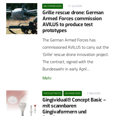
17. Juli 2026
MILITÄRMEDIZIN
Grille rescue drone: German
Armed Forces commission
AVILUS to produce test
prototypes
The German Armed Forces has
commissioned AVILUS to carry out the
‘Grille’ rescue drone innovation project.
The contract, signed with the
Bundeswehr in early April…
Mehr
7. Mai 2026
PRODUKTINFOS
ZAHNMEDIZIN
Gingividual® Concept Basic –
mit scannbaren
Gingivaformern und