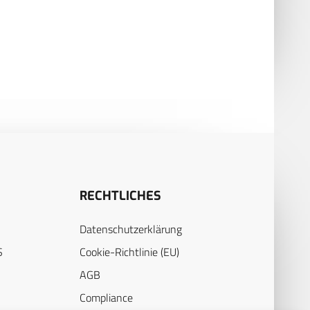
TINATIONALEN
VALIDIERUNG VON
PLOYMENT HEALTH
BIODOSIMETRIEVERFAHREN
EILLANCE CAPABILITY
FÜR DIE MEDIZINISCHE
C)” FÜR DIE NATO*
TRIAGE IM RAHMEN DES
STRAHLENUNFALLMANAGEM
RECHTLICHES
Datenschutzerklärung
S
Cookie-Richtlinie (EU)
AGB
Compliance