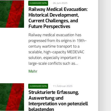
26. Juni 2025
HUMANMEDIZIN
Railway Medical Evacuation:
Historical Development,
Current Challenges, and
Future Perspectives
Railway medical evacuation has
progressed from its origins in 19th-
century wartime transport to a
scalable, high-capacity MEDEVAC
solution, especially important in
large-scale conflicts such as…
Mehr
11. Februar 2025
HUMANMEDIZIN
Strukturierte Erfassung,
Auswertung und
Interpretation von potenziell
belastenden