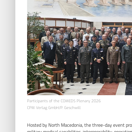
Participants of the COMEDS Plenary 2026
CPM Verlag GmbH/P. Geschwill
Hosted by North Macedonia, the three-day event prov
military medical capabilities, interoperability, operat