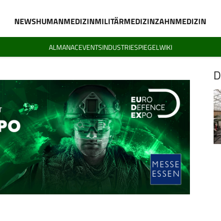
NEWS
HUMANMEDIZIN
MILITÄRMEDIZIN
ZAHNMEDIZIN
ALMANAC
EVENTS
INDUSTRIESPIEGEL
WIKI
D