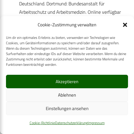
Deutschland. Dortmund: Bundesanstalt für
Arbeitsschutz und Arbeitsmedizin. Online verfügbar
unter
Cookie-Zustimmung verwalten
https://www.baua.de/DE/Angebote/Publikationen/Berich
__blob=publicationFile&v=5, last access 7 November
Um dir ein optimales Erlebnis zu bieten, verwenden wir Technologien wie
Cookies, um Geräteinformationen zu speichern und/oder darauf zuzugreifen.
2017.
Wenn du diesen Technologien zustimmst, können wir Daten wie das
Surfverhalten oder eindeutige IDs auf dieser Website verarbeiten. Wenn du deine
Bundesagentur für Arbeit (2014). Der Engagement-
Zustimmung nicht erteilst oder zurückziehst, können bestimmte Merkmale und
Index der BA.
Funktionen beeinträchtigt werden.
Bundesministerium der Verteidigung (2017). Weisung
Akzeptieren
Nr. 3 zur Einführung eines Betrieblichen
Gesundheitsmanagements (BGM). Berlin, 8 February
Ablehnen
2017.
Einstellungen ansehen
Chapman LS (2012). Meta-evaluation of worksite
health promotion economic return studies: 2012
Cookie-Richtlinie
Datenschutzerklärung
Impressum
update. Am J Health Promot 26: TAHP1-TAHP12.