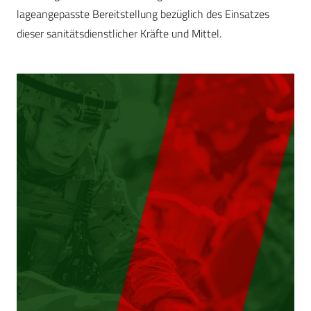
lageangepasste Bereitstellung bezüglich des Einsatzes
dieser sanitätsdienstlicher Kräfte und Mittel.