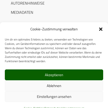
AUTORENHINWEISE
MEDIADATEN
Cookie-Zustimmung verwalten
Um dir ein optimales Erlebnis zu bieten, verwenden wir Technologien wie
RECHTLICHES
Cookies, um Geräteinformationen zu speichern und/oder darauf zuzugreifen.
Wenn du diesen Technologien zustimmst, können wir Daten wie das
Surfverhalten oder eindeutige IDs auf dieser Website verarbeiten. Wenn du deine
Datenschutzerklärung
Zustimmung nicht erteilst oder zurückziehst, können bestimmte Merkmale und
Funktionen beeinträchtigt werden.
Cookie-Richtlinie (EU)
AGB
Akzeptieren
Compliance
Ablehnen
Impressum
Einstellungen ansehen
© 2025 CPM GmbH – Alle Rechte vorbehalten