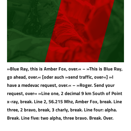
»Blue Ray, this is Amber Fox, over.« – »This is Blue Ray,
go ahead, over.« [oder auch »send traffic, over«] »I
have a medevac request, over.« – »Roger. Send your
request, over« »Line one, 2 decimal 9 km South of Point
x-ray, break. Line 2, 56.215 Mhz, Amber Fox, break. Line
three, 2 bravo, break, 3 charly, break. Line four: alpha.
Break. Line five: two alpha, three bravo. Break. Over.