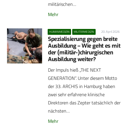
militärischen…
Mehr
20. April 2026
HUMANMEDIZIN
MILITÄRMEDIZIN
Spezialisierung gegen breite
Ausbildung – Wie geht es mit
der (militär-)chirurgischen
Ausbildung weiter?
Der Impuls hieß „THE NEXT
GENERATION“. Unter diesem Motto
der 33. ARCHIS in Hamburg haben
zwei sehr erfahrene klinische
Direktoren das Zepter tatsächlich der
nächsten…
Mehr