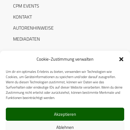
CPM EVENTS
KONTAKT
AUTORENHINWEISE
MEDIADATEN
Cookie-Zustimmung verwalten
Um dir ein optimales Erlebnis zu bieten, verwenden wir Technologien wie
RECHTLICHES
Cookies, um Geräteinformationen zu speichern und/oder darauf zuzugreifen.
Wenn du diesen Technologien zustimmst, können wir Daten wie das
Surfverhalten oder eindeutige IDs auf dieser Website verarbeiten. Wenn du deine
Datenschutzerklärung
Zustimmung nicht erteilst oder zurückziehst, können bestimmte Merkmale und
Funktionen beeinträchtigt werden.
Cookie-Richtlinie (EU)
AGB
Akzeptieren
Compliance
Ablehnen