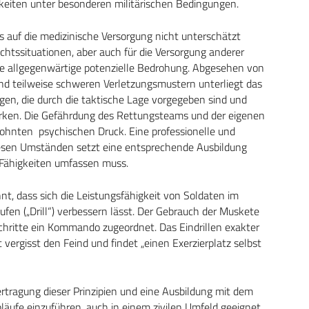
eiten unter besonderen militärischen Bedingungen.
 auf die medizinische Versorgung nicht unterschätzt
echtssituationen, aber auch für die Versorgung anderer
ie allgegenwärtige potenzielle Bedrohung. Abgesehen von
nd teilweise schweren Verletzungsmustern unterliegt das
en, die durch die taktische Lage vorgegeben sind und
irken. Die Gefährdung des Rettungsteams und der eigenen
wohnten psychischen Druck. Eine professionelle und
diesen Umständen setzt eine entsprechende Ausbildung
e Fähigkeiten umfassen muss.
t, dass sich die Leistungsfähigkeit von Soldaten im
fen („Drill“) verbessern lässt. Der Gebrauch der Muskete
Schritte ein Kommando zugeordnet. Das Eindrillen exakter
vergisst den Feind und findet „einen Exerzierplatz selbst
ertragung dieser Prinzipien und eine Ausbildung mit dem
läufe einzuführen, auch in einem zivilen Umfeld geeignet