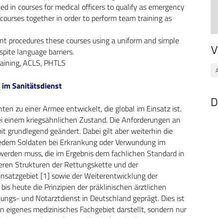
ed in courses for medical officers to qualify as emergency
ourses together in order to perform team training as
ent procedures these courses using a uniform and simple
V
spite language barriers.
raining, ACLS, PHTLS
 im Sanitätsdienst
D
en zu einer Armee entwickelt, die global im Einsatz ist.
ei einem kriegsähnlichen Zustand. Die Anforderungen an
t grundlegend geändert. Dabei gilt aber weiterhin die
jedem Soldaten bei Erkrankung oder Verwundung im
 werden muss, die im Ergebnis dem fachlichen Standard in
ren Strukturen der Rettungskette und der
Einsatzgebiet [1] sowie der Weiterentwicklung der
is heute die Prinzipien der präklinischen ärztlichen
ungs- und Notarztdienst in Deutschland geprägt. Dies ist
ein eigenes medizinisches Fachgebiet darstellt, sondern nur