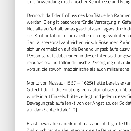
eine Anwendung medizinischer Kenntnisse und Fähigk
Dennoch darf der Einfluss des konfliktuellen Rahmens
werden. Dies gilt besonders für die Versorgung in Gef
Notfälle außerhalb eines geschützten Lagers durch d
der Konfrontation mit im Zivilbereich ungewohnten u
Sanitätspersonal zahlreichen einschränkenden Zwäng
sich unvermeidlich auf die Behandlungsabläufe ausw
Person schafft dabei einen in dieser Intensität unge
reibungslose notfallmedizinische Versorgung unter 
voraus, die sowohl medizinische als auch militärisch
Moritz von Nassau (1567 – 1625) hatte bereits erkann
Gefecht durch die Einübung von automatisierten Abläu
wurde in 43 Einzelschritte zerlegt und jedem dieser 
Bewegungsabläufe lenkt von der Angst ab, der Soldat 
auf dem Schlachtfeld“ [2].
Es ist inzwischen anerkannt, dass die intelligente Üb
Ziel, durchdachte aber standardisierte Behandlungsab