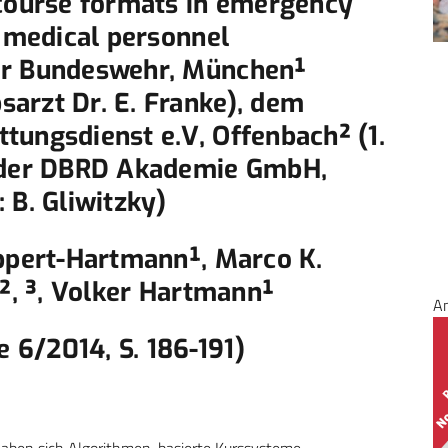
 course formats in emergency
y medical personnel
er Bundeswehr, München¹
arzt Dr. E. Franke), dem
tungsdienst e.V, Offenbach² (1.
d der DBRD Akademie GmbH,
 B. Gliwitzky)
eppert-Hartmann¹, Marco K.
y², ³, Volker Hartmann¹
A
6/2014, S. 186-191)
 haben sich Algorithmen-basierte Kurssysteme