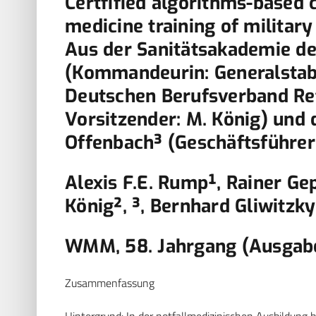
Certfified algorithms-based
medicine training of militar
Aus der Sanitätsakademie d
(Kommandeurin: Generalstabs
Deutschen Berufsverband Ret
Vorsitzender: M. König) un
Offenbach³ (Geschäftsführer:
Alexis F.E. Rump¹, Rainer G
König², ³, Bernhard Gliwitzk
WMM, 58. Jahrgang (Ausgabe 
Zusammenfassung
Hintergrund: In der notfallmedizinischen Ausbildung