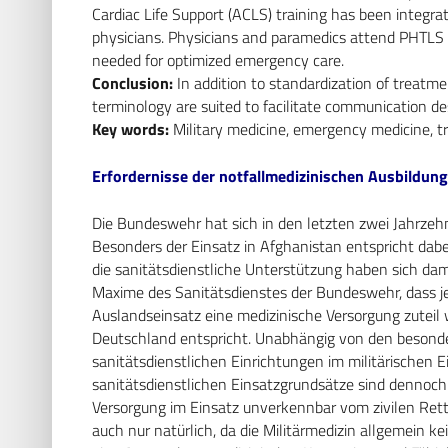
Cardiac Life Support (ACLS) training has been integrat
physicians. Physicians and paramedics attend PHTLS c
needed for optimized emergency care.
Conclusion:
In addition to standardization of treatm
terminology are suited to facilitate communication de
Key words:
Military medicine, emergency medicine, t
Erfordernisse der notfallmedizinischen ­Ausbildung
Die Bundeswehr hat sich in den letzten zwei Jahrzehnt
Besonders der Einsatz in Afghanistan entspricht dab
die sanitätsdienstliche Unterstützung haben sich dami
Maxime des Sanitätsdienstes der Bundeswehr, dass 
Auslandseinsatz eine medizinische Versorgung zuteil
Deutschland entspricht. Unabhängig von den besonde
sanitätsdienstlichen Einrichtungen im militärischen 
sanitätsdienstlichen Einsatzgrundsätze sind dennoch b
Versorgung im Einsatz unverkennbar vom zivilen Rett
auch nur natürlich, da die Militärmedizin allgemein k