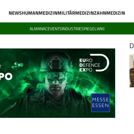
NEWS
HUMANMEDIZIN
MILITÄRMEDIZIN
ZAHNMEDIZIN
ALMANAC
EVENTS
INDUSTRIESPIEGEL
WIKI
D