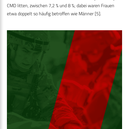
CMD litten, zwischen 7,2 % und 8 %; dabei waren Frauen
etwa doppelt so häufig betroffen wie Männer [5].