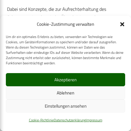
Dabei sind Konzepte, die zur Aufrechterhaltung des
Schmerzes eine chronische Überaktivierung des gesamten
Cookie-Zustimmung verwalten
lädierten Muskels annehmen, nach aktuellem
Kenntnisstand allerdings unzutreffend, da die typische
Um dir ein optimales Erlebnis zu bieten, verwenden wir Technologien wie
Reaktion des schmerzhaften Muskels in einer Hemmung
Cookies, um Geräteinformationen zu speichern und/oder darauf zuzugreifen.
Wenn du diesen Technologien zustimmst, können wir Daten wie das
der Aktivität besteht. Vorstellungen, die von einer
Surfverhalten oder eindeutige IDs auf dieser Website verarbeiten. Wenn du deine
differenzierten Überlastung diskreter intramuskulärer
Zustimmung nicht erteilst oder zurückziehst, können bestimmte Merkmale und
Funktionen beeinträchtigt werden.
Regionen ausgehen, können hier plausiblere Erklärungen
liefern [27].
Akzeptieren
Symptome
Ablehnen
Die Symptome des myofaszialen „Triggerpunkt“-Schmerzes
Einstellungen ansehen
wurden von FREESMEYER [13] folgendermaßen
beschrieben:
Cookie-Richtlinie
Datenschutzerklärung
Impressum
lokaler, meist dumpfer Schmerz in einem oder