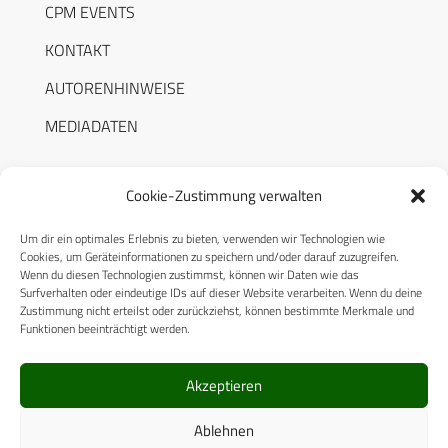
CPM EVENTS
KONTAKT
AUTORENHINWEISE
MEDIADATEN
Cookie-Zustimmung verwalten
Um dir ein optimales Erlebnis zu bieten, verwenden wir Technologien wie
RECHTLICHES
Cookies, um Geräteinformationen zu speichern und/oder darauf zuzugreifen.
Wenn du diesen Technologien zustimmst, können wir Daten wie das
Surfverhalten oder eindeutige IDs auf dieser Website verarbeiten. Wenn du deine
Datenschutzerklärung
Zustimmung nicht erteilst oder zurückziehst, können bestimmte Merkmale und
Funktionen beeinträchtigt werden.
Cookie-Richtlinie (EU)
AGB
Akzeptieren
Compliance
Ablehnen