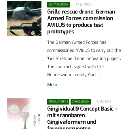
17. Juli 2026
MILITÄRMEDIZIN
Grille rescue drone: German
Armed Forces commission
AVILUS to produce test
prototypes
The German Armed Forces has
commissioned AVILUS to carry out the
‘Grille’ rescue drone innovation project.
The contract, signed with the
Bundeswehr in early April…
Mehr
7. Mai 2026
PRODUKTINFOS
ZAHNMEDIZIN
Gingividual® Concept Basic –
mit scannbaren
Gingivaformern und
formkongruenten