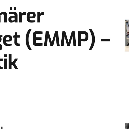
ärer
et (EMMP) –
tik