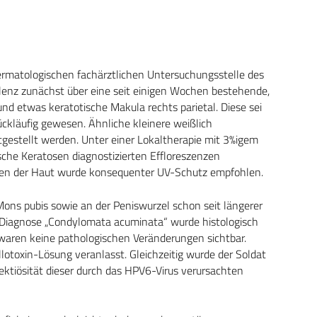
 dermatologischen fachärztlichen Untersuchungsstelle des
nz zunächst über eine seit einigen Wochen bestehende,
d etwas keratotische Makula rechts parietal. Diese sei
ckläufig gewesen. Ähnliche kleinere weißlich
tgestellt werden. Unter einer Lokaltherapie mit 3%igem
ische Keratosen diagnostizierten Effloreszenzen
äden der Haut wurde konsequenter UV-Schutz empfohlen.
ons pubis sowie an der Peniswurzel schon seit längerer
 Diagnose „Condylomata acuminata“ wurde histologisch
 waren keine pathologischen Veränderungen sichtbar.
otoxin-Lösung veranlasst. Gleichzeitig wurde der Soldat
fektiösität dieser durch das HPV6-Virus verursachten