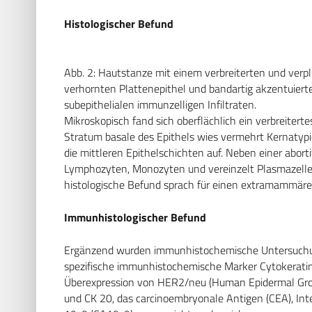
Histologischer Befund
Abb. 2: Hautstanze mit einem verbreiterten und verp
verhornten Plattenepithel und bandartig akzentuiert
subepithelialen immunzelligen Infiltraten.
Mikroskopisch fand sich oberflächlich ein verbreiter
Stratum basale des Epithels wies vermehrt Kernatypien
die mittleren Epithelschichten auf. Neben einer abort
Lymphozyten, Monozyten und vereinzelt Plasmazellen
histologische Befund sprach für einen extramammär
Immunhistologischer Befund
Ergänzend wurden immunhistochemische Untersuchun
spezifische immunhistochemische Marker Cytokeratin 
Überexpression von HER2/neu (Human Epidermal Grow
und CK 20, das carcinoembryonale Antigen (CEA), In