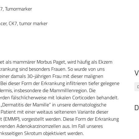
K7, Tumormarker
ncer, CK7, tumor marker
et als mammärer Morbus Paget, wird häufig als Ekzem
rkrankung sind besonders Frauen. So wurde von uns
V
ll einer damals 30-jährigen Frau mit dieser malignen
Bei dieser Form der Erkrankung infiltrieren tiefer gelegene
D
ermis, insbesondere die Mammilllenregion. Die
en fälschlicherweise mit lokalen Corticoiden behandelt.
 „Dermatitis der Mamille“ in unsere dermatologische
D
Patient mit einer weitaus selteneren Variante dieser
(EMMP), vorgestellt werden. Diese Form der Erkrankung
rierenden Adenokarzinomzellen aus. Im Fall unseres
ksseitigen Skrotum objektiviert werden.