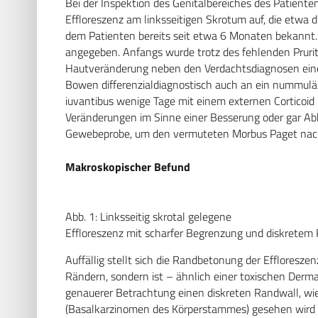
Bei der Inspektion des Genitalbereiches des Patienten
Effloreszenz am linksseitigen Skrotum auf, die etwa
dem Patienten bereits seit etwa 6 Monaten bekannt.
angegeben. Anfangs wurde trotz des fehlenden Prurit
Hautveränderung neben den Verdachtsdiagnosen ei
Bowen differenzialdiagnostisch auch an ein nummulä
iuvantibus wenige Tage mit einem externen Corticoid 
Veränderungen im Sinne einer Besserung oder gar Abh
Gewebeprobe, um den vermuteten Morbus Paget nach
Makroskopischer Befund
Abb. 1: Linksseitig skrotal gelegene
Effloreszenz mit scharfer Begrenzung und diskretem
Auffällig stellt sich die Randbetonung der Effloreszen
Rändern, sondern ist – ähnlich einer toxischen Derma-
genauerer Betrachtung einen diskreten Randwall, w
(Basalkarzinomen des Körperstammes) gesehen wird (