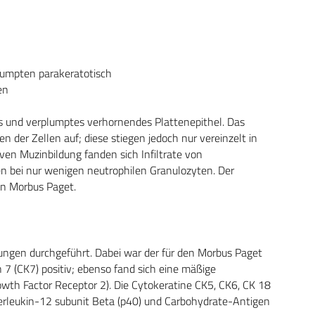
lumpten parakeratotisch
en
tes und verplumptes verhornendes Plattenepithel. Das
 der Zellen auf; diese stiegen jedoch nur vereinzelt in
iven Muzinbildung fanden sich Infiltrate von
 bei nur wenigen neutrophilen Granulozyten. Der
en Morbus Paget.
gen durchgeführt. Dabei war der für den Morbus Paget
7 (CK7) positiv; ebenso fand sich eine mäßige
th Factor Receptor 2). Die Cytokeratine CK5, CK6, CK 18
terleukin-12 subunit Beta (p40) und Carbohydrate-Antigen