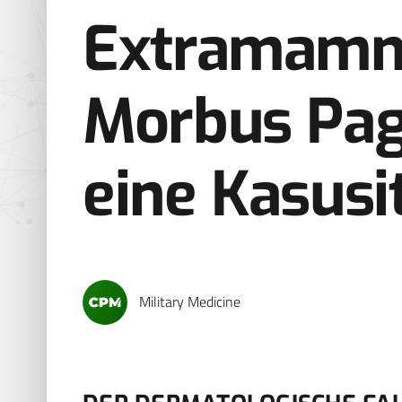
Extramamm
Morbus Pag
eine Kasusi
Military Medicine