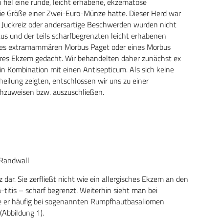
 fiel eine runde, leicht erhabene, ekzematöse
 die Größe einer Zwei-Euro-Münze hatte. Dieser Herd war
 Juckreiz oder andersartige Beschwerden wurden nicht
us und der teils scharfbegrenzten leicht erhabenen
nes extramammären Morbus Paget oder eines Morbus
res Ekzem gedacht. Wir behandelten daher zunächst ex
in Kombination mit einen Antisepticum. Als sich keine
eilung zeigten, entschlossen wir uns zu einer
zuweisen bzw. auszuschließen.
 Randwall
z dar. Sie zerfließt nicht wie ein allergisches Ekzem an den
titis – scharf begrenzt. Weiterhin sieht man bei
ie er häufig bei sogenannten Rumpfhautbasaliomen
Abbildung 1).