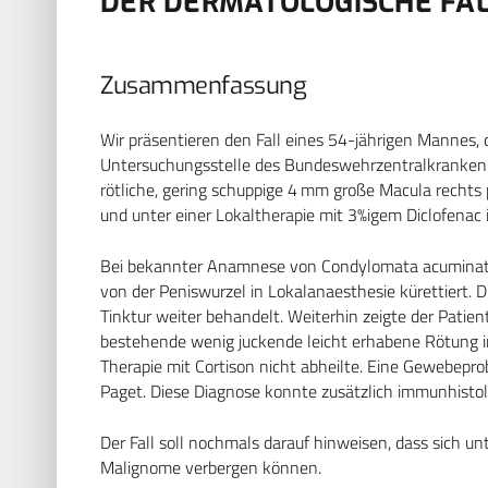
DER DERMATOLOGISCHE FA
Zusammenfassung
Wir präsentieren den Fall eines 54-jährigen Mannes, 
Untersuchungsstelle des Bundeswehrzentralkrankenha
rötliche, gering schuppige 4 mm große Macula rechts p
und unter einer Lokaltherapie mit 3%igem Diclofenac 
Bei bekannter Anamnese von Condylomata acuminata 
von der Peniswurzel in Lokalanaesthesie kürettiert. 
Tinktur weiter behandelt. Weiterhin zeigte der Patien
bestehende wenig juckende leicht erhabene Rötung in
Therapie mit Cortison nicht abheilte. Eine Gewebep
Paget. Diese Diagnose konnte zusätzlich immunhistol
Der Fall soll nochmals darauf hinweisen, dass sich 
Malignome verbergen können.