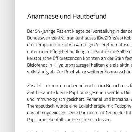
Anamnese und Hautbefund
Der 54-jährige Patient klagte bei Vorstellung in der
Bundeswehrzentralkrankenhauses (BwZKrhs´es) Koble
druckempfindliche, etwa 4 mm große, erythematöse un
unter einer Pflegebehandlung mit Panthenol-Salbe rü
keratotische Effloreszenzen konnten an der Stirn fes
Diclofenac in -Hyaluronsäuregel heilten die als aktin
vollständig ab. Zur Prophylaxe weiterer Sonnensch
Zusätzlich konnten nebenbefundlich im Bereich des M
Zeit bekannte kleine Papillome gesehen werden. Die
und immunologisch gesichert. Perianal und intraanal
Therapeutisch wurde eine Lokaltherapie mit Podophyll
darauf hingewiesen, seine Partnerin auf Grund der In
Papillome ebenfalls untersuchen zu lassen.