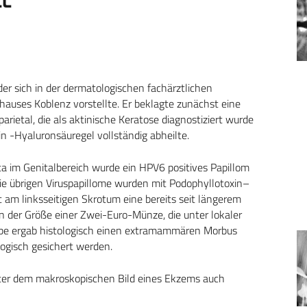
LL
der sich in der dermatologischen fachärztlichen
uses Koblenz vorstellte. Er beklagte zunächst eine
arietal, die als aktinische Keratose diagnostiziert wurde
in -Hyaluronsäuregel vollständig abheilte.
im Genitalbereich wurde ein HPV6 positives Papillom
Die übrigen Viruspapillome wurden mit Podophyllotoxin–
t am linksseitigen Skrotum eine bereits seit längerem
 der Größe einer Zwei-Euro-Münze, die unter lokaler
robe ergab histologisch einen extramammären Morbus
ogisch gesichert werden.
unter dem makroskopischen Bild eines Ekzems auch