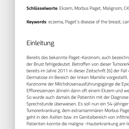
Schlüsselworte
: Ekzem, Morbus Paget, Malignom, C
Keywords
: eczema, Paget´s disease of the breast, ca
Einleitung
Bereits das bekannte Paget-Karzinom, auch bezeichn
der Brust fehlgedeutet. Betroffen von dieser Tumore
bereits im Jahre 2011 in dieser Zeitschrift [6] der Fa
Dermatose im Bereich der linken Mamille vorgestellt. 
Karzinome der Milchdrüsenausführungsgänge die Epid
Effloreszenzen ähneln dann oft einem Ekzem und werd
So wurde auch damals die Patientin mit der Diagnose
Sprechstunde überwiesen. Es soll nun ein 54-jähriger 
Tumorerkrankung, dem extramammären Morbus Paget 
geht in den Axillen bzw. im Genitalbereich von infilt
Patienten konnte die maligne -Hauterkrankung am lin