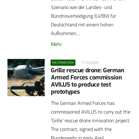
Szenario wie der Landes- und
Bündnisverteidigung (LV/BV) für
Deutschland mit einem hohen
Aufkommen…
Mehr
17. Juli 2026
MILITÄRMEDIZIN
Grille rescue drone: German
Armed Forces commission
AVILUS to produce test
prototypes
The German Armed Forces has
commissioned AVILUS to carry out the
‘Grille’ rescue drone innovation project.
The contract, signed with the
Bundeswehr in early April…