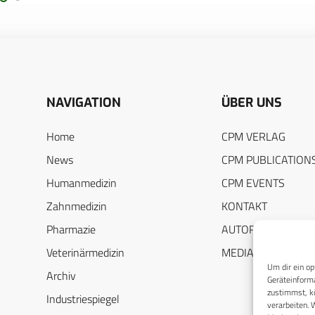
NAVIGATION
ÜBER UNS
Home
CPM VERLAG
News
CPM PUBLICATION
Humanmedizin
CPM EVENTS
Zahnmedizin
KONTAKT
Pharmazie
AUTORENHINWEIS
Veterinärmedizin
MEDIADATEN
Um dir ein op
Archiv
Geräteinforma
zustimmst, kö
Industriespiegel
verarbeiten. 