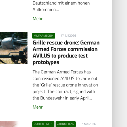
Deutschland mit einem hohen
Aufkommen…
Mehr
17. Juli 2026
MILITÄRMEDIZIN
Grille rescue drone: German
Armed Forces commission
AVILUS to produce test
prototypes
The German Armed Forces has
commissioned AVILUS to carry out
the ‘Grille’ rescue drone innovation
project. The contract, signed with
the Bundeswehr in early April…
Mehr
7. Mai 2026
PRODUKTINFOS
ZAHNMEDIZIN