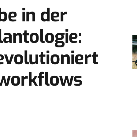
e in der
antologie:
volutioniert
workflows