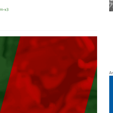
om-x3
A