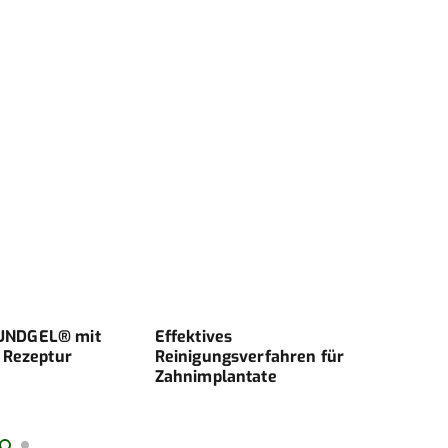
UNDGEL® mit
Effektives
15 J
 Rezeptur
Reinigungsverfahren für
Syst
Zahnimplantate