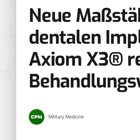
Neue Maßstäb
dentalen Impl
Axiom X3® re
Behandlungs
Military Medicine