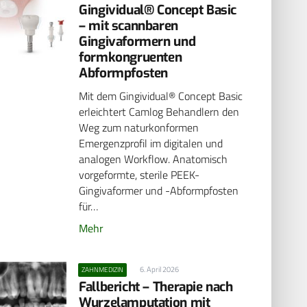
Gingividual® Concept Basic
– mit scannbaren
Gingivaformern und
formkongruenten
Abformpfosten
Mit dem Gingividual® Concept Basic
erleichtert Camlog Behandlern den
Weg zum naturkonformen
Emergenzprofil im digitalen und
analogen Workflow. Anatomisch
vorgeformte, sterile PEEK-
Gingivaformer und -Abformpfosten
für…
Mehr
6. April 2026
ZAHNMEDIZIN
Fallbericht – Therapie nach
Wurzelamputation mit