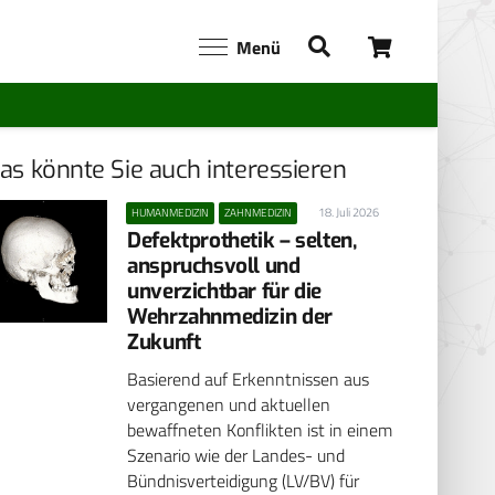
Menü
as könnte Sie auch interessieren
18. Juli 2026
HUMANMEDIZIN
ZAHNMEDIZIN
Defektprothetik – selten,
anspruchsvoll und
unverzichtbar für die
Wehrzahnmedizin der
Zukunft
Basierend auf Erkenntnissen aus
vergangenen und aktuellen
bewaffneten Konflikten ist in einem
Szenario wie der Landes- und
Bündnisverteidigung (LV/BV) für