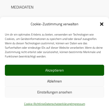
MEDIADATEN
Cookie-Zustimmung verwalten
Um dir ein optimales Erlebnis zu bieten, verwenden wir Technologien wie
RECHTLICHES
Cookies, um Geräteinformationen zu speichern und/oder darauf zuzugreifen.
Wenn du diesen Technologien zustimmst, können wir Daten wie das
Surfverhalten oder eindeutige IDs auf dieser Website verarbeiten. Wenn du deine
Datenschutzerklärung
Zustimmung nicht erteilst oder zurückziehst, können bestimmte Merkmale und
Funktionen beeinträchtigt werden.
Cookie-Richtlinie (EU)
AGB
Akzeptieren
Compliance
Ablehnen
Impressum
Einstellungen ansehen
© 2025 CPM GmbH – Alle Rechte vorbehalten
Cookie-Richtlinie
Datenschutzerklärung
Impressum