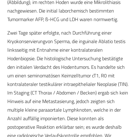
(Abbildung); im rechten Hoden wurde eine Mikrolithiasis
nachgewiesen. Die initial laborchemisch bestimmten
Tumormarker AFP, ß-HCG und LDH waren normwertig.
Zwei Tage später erfolgte, nach Durchführung einer
Kryokonservierungvon Sperma, die inguinale Ablatio testis
linksseitig mit Entnahme einer kontralateralen
Hodenbiopsie. Die histologische Untersuchung bestätigte
den initialen Verdacht des Hodentumors. Es handelte sich
um einen seminomatösen Keimzelltumor cT1, R0 mit
kontralateraler testikulärer intraepithelialer Neoplasie (TIN).
Im Staging (CT Thorax / Abdomen / Becken) ergab sich kein
Hinweis auf eine Metastasierung, jedoch zeigten sich
multiple kleine paraaortale Lymphknoten, welche in der
Anzahl auffällig imponierten. Diese konnten als
postoperative Reaktion erklärbar sein; es wurde deshalb
eine radiologische Verlaufskontrolle empfohlen. Wir