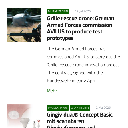
17. Juli 2026
MILITÄRMEDIZIN
Grille rescue drone: German
Armed Forces commission
AVILUS to produce test
prototypes
The German Armed Forces has
commissioned AVILUS to carry out the
‘Grille’ rescue drone innovation project.
The contract, signed with the
Bundeswehr in early April…
Mehr
7. Mai 2026
PRODUKTINFOS
ZAHNMEDIZIN
Gingividual® Concept Basic –
mit scannbaren
Gingivaformern und