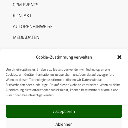
CPM EVENTS
KONTAKT
AUTORENHINWEISE
MEDIADATEN
Cookie-Zustimmung verwalten
Um dir ein optimales Erlebnis zu bieten, verwenden wir Technologien wie
RECHTLICHES
Cookies, um Geräteinformationen zu speichern und/oder darauf zuzugreifen.
Wenn du diesen Technologien zustimmst, können wir Daten wie das
Surfverhalten oder eindeutige IDs auf dieser Website verarbeiten. Wenn du deine
Datenschutzerklärung
Zustimmung nicht erteilst oder zurückziehst, können bestimmte Merkmale und
Funktionen beeinträchtigt werden.
Cookie-Richtlinie (EU)
AGB
Akzeptieren
Compliance
Ablehnen