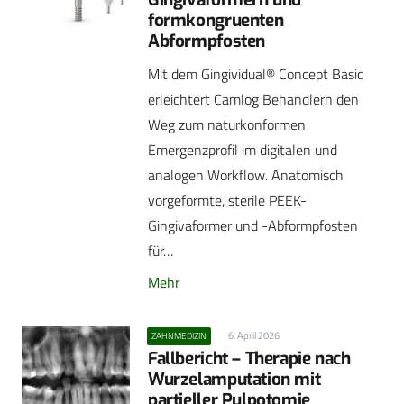
formkongruenten
Abformpfosten
Mit dem Gingividual® Concept Basic
erleichtert Camlog Behandlern den
Weg zum naturkonformen
Emergenzprofil im digitalen und
analogen Workflow. Anatomisch
vorgeformte, sterile PEEK-
Gingivaformer und -Abformpfosten
für…
Mehr
6. April 2026
ZAHNMEDIZIN
Fallbericht – Therapie nach
Wurzelamputation mit
partieller Pulpotomie