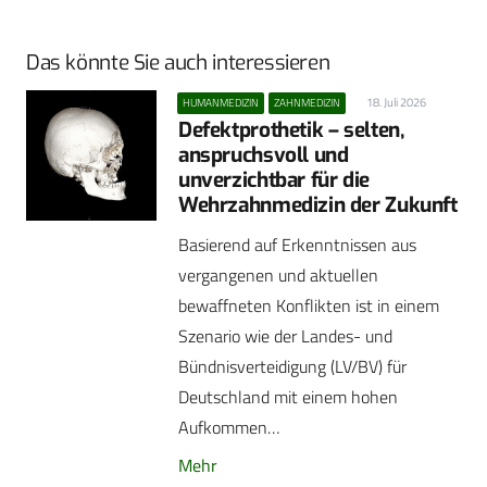
Das könnte Sie auch interessieren
18. Juli 2026
HUMANMEDIZIN
ZAHNMEDIZIN
Defektprothetik – selten,
anspruchsvoll und
unverzichtbar für die
Wehrzahnmedizin der Zukunft
Basierend auf Erkenntnissen aus
vergangenen und aktuellen
bewaffneten Konflikten ist in einem
Szenario wie der Landes- und
Bündnisverteidigung (LV/BV) für
Deutschland mit einem hohen
Aufkommen…
Mehr