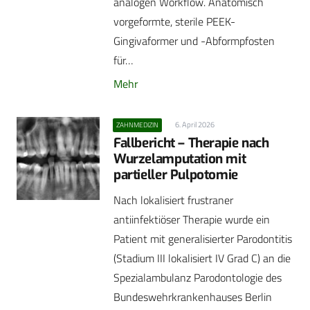
analogen Workflow. Anatomisch
vorgeformte, sterile PEEK-
Gingivaformer und -Abformpfosten
für…
Mehr
6. April 2026
ZAHNMEDIZIN
Fallbericht – Therapie nach
Wurzelamputation mit
partieller Pulpotomie
Nach lokalisiert frustraner
antiinfektiöser Therapie wurde ein
Patient mit generalisierter Parodontitis
(Stadium III lokalisiert IV Grad C) an die
Spezialambulanz Parodontologie des
Bundeswehrkrankenhauses Berlin