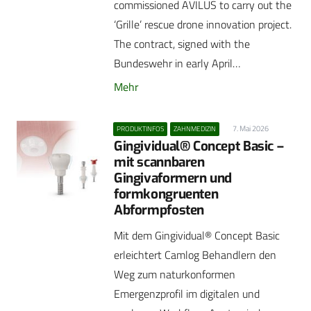
commissioned AVILUS to carry out the
‘Grille’ rescue drone innovation project.
The contract, signed with the
Bundeswehr in early April…
Mehr
7. Mai 2026
PRODUKTINFOS
ZAHNMEDIZIN
Gingividual® Concept Basic –
mit scannbaren
Gingivaformern und
formkongruenten
Abformpfosten
Mit dem Gingividual® Concept Basic
erleichtert Camlog Behandlern den
Weg zum naturkonformen
Emergenzprofil im digitalen und