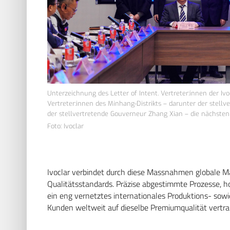
Unterzeichnung des Letter of Intent. Vertreter:innen der I
Vertreter:innen des Minhang-Distrikts – darunter der stell
der stellvertretende Gouverneur Zhang Xian – die nächsten S
Foto: Ivoclar
Ivoclar verbindet durch diese Massnahmen globale M
Qualitätsstandards. Präzise abgestimmte Prozesse, 
ein eng vernetztes internationales Produktions- sow
Kunden weltweit auf dieselbe Premiumqualität vertr