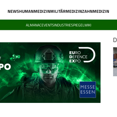
NEWS
HUMANMEDIZIN
MILITÄRMEDIZIN
ZAHNMEDIZIN
ALMANAC
EVENTS
INDUSTRIESPIEGEL
WIKI
D