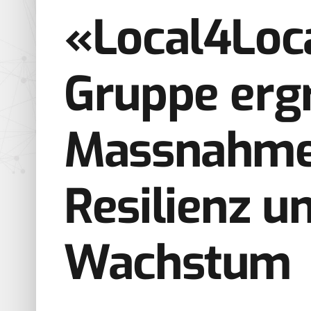
«Local4Loca
Gruppe ergr
Massnahme
Resilienz u
Wachstum