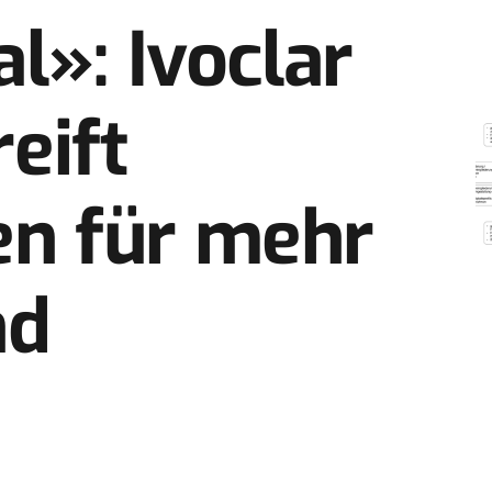
l»: Ivoclar
eift
n für mehr
nd