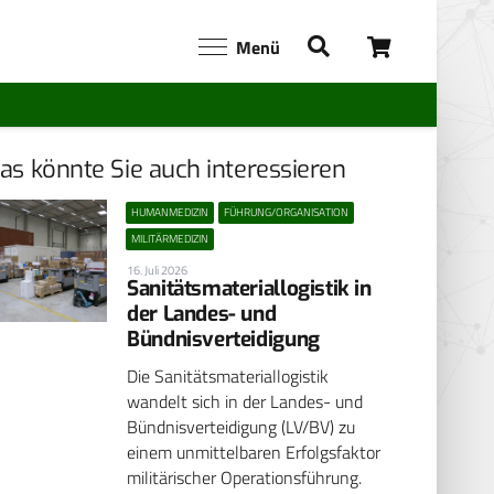
Menü
as könnte Sie auch interessieren
HUMANMEDIZIN
FÜHRUNG/ORGANISATION
MILITÄRMEDIZIN
16. Juli 2026
Sanitätsmateriallogistik in
der Landes- und
Bündnisverteidigung
Die Sanitätsmateriallogistik
wandelt sich in der Landes- und
Bündnisverteidigung (LV/BV) zu
einem unmittelbaren Erfolgsfaktor
militärischer Operationsführung.