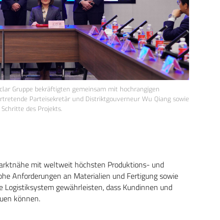
voclar Gruppe bekräftigten gemeinsam mit hochrangigen
vertretende Parteisekretär und Distriktgouverneur Wu Qiang sowie
chritte des Projekts.
arktnähe mit weltweit höchsten Produktions- und
hohe Anforderungen an Materialien und Fertigung sowie
ie Logistiksystem gewährleisten, dass Kundinnen und
auen können.