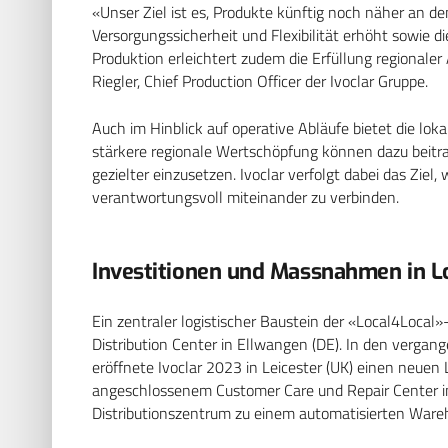
«Unser Ziel ist es, Produkte künftig noch näher an de
Versorgungssicherheit und Flexibilität erhöht sowie 
Produktion erleichtert zudem die Erfüllung regionale
Riegler, Chief Production Officer der Ivoclar Gruppe.
Auch im Hinblick auf operative Abläufe bietet die lok
stärkere regionale Wertschöpfung können dazu beitra
gezielter einzusetzen. Ivoclar verfolgt dabei das Ziel,
verantwortungsvoll miteinander zu verbinden.
Investitionen und Massnahmen in L
Ein zentraler logistischer Baustein der «Local4Local»
Distribution Center in Ellwangen (DE). In den vergan
eröffnete Ivoclar 2023 in Leicester (UK) einen neue
angeschlossenem Customer Care und Repair Center in
Distributionszentrum zu einem automatisierten War