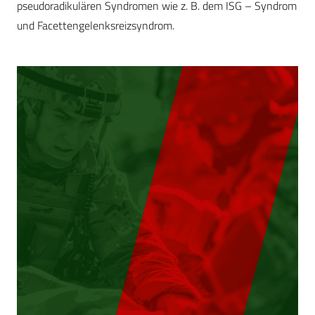
pseudoradikulären Syndromen wie z. B. dem ISG – Syndrom
und Facettengelenksreizsyndrom.