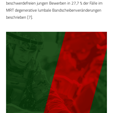
beschwerdefreien jungen Bewerben in 27,7 % der Fälle im
MRT degenerative lumbale Bandscheibenveränderungen
beschrieben [7].