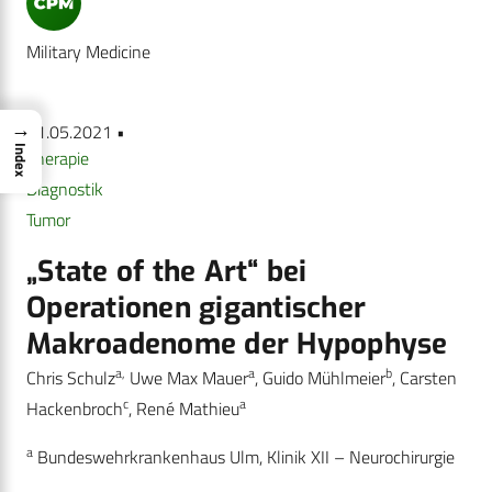
Military Medicine
→
21.05.2021 •
Index
Therapie
Diagnostik
Tumor
„State of the Art“ bei
Operationen gigantischer
Makroadenome der Hypophyse
a,
a
b
Chris Schulz
Uwe Max Mauer
, Guido Mühlmeier
, Carsten
c
a
Hackenbroch
, René Mathieu
a
Bundeswehrkrankenhaus Ulm, Klinik XII – Neurochirurgie