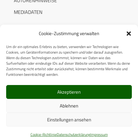
AUTORENHINWEISE
MEDIADATEN
Cookie-Zustimmung verwalten
Um dir ein optimales Erlebnis zu bieten, verwenden wir Technologien wie
RECHTLICHES
Cookies, um Geräteinformationen zu speichern und/oder darauf zuzugreifen.
Wenn du diesen Technologien zustimmst, können wir Daten wie das
Surfverhalten oder eindeutige IDs auf dieser Website verarbeiten. Wenn du deine
Datenschutzerklärung
Zustimmung nicht erteilst oder zurückziehst, können bestimmte Merkmale und
Funktionen beeinträchtigt werden.
Cookie-Richtlinie (EU)
AGB
Akzeptieren
Compliance
Ablehnen
Impressum
Einstellungen ansehen
© 2025 CPM GmbH – Alle Rechte vorbehalten
Cookie-Richtlinie
Datenschutzerklärung
Impressum