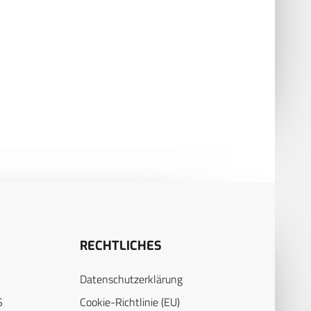
fhandlungen oder
Laparoskopische versus
rattentate: Bis zu 50
roboterassistierte
ent der Verletzungen
Sigmaresektion zur ­
effen Kopf, Hals oder
operativen Therapie der
cht – MKG-Chirurgen
Divertikulitis
ndeln vermehrt Ukraine-
htlinge
RECHTLICHES
Datenschutzerklärung
S
Cookie-Richtlinie (EU)