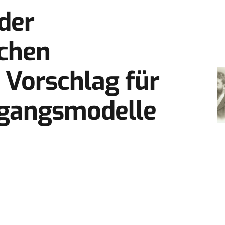
der
schen
 Vorschlag für
egangsmodelle