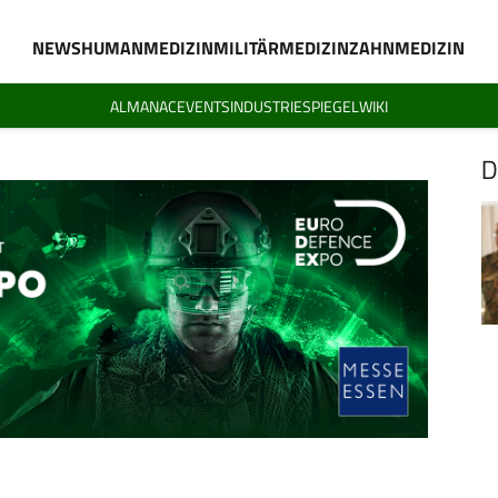
NEWS
HUMANMEDIZIN
MILITÄRMEDIZIN
ZAHNMEDIZIN
ALMANAC
EVENTS
INDUSTRIESPIEGEL
WIKI
D