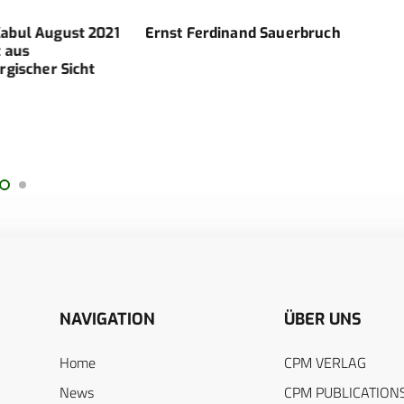
abul August 2021
Ernst Ferdinand Sauerbruch
Kamp
 aus
Terro
gischer Sicht
Proz
betr
Gesi
beha
Flüc
NAVIGATION
ÜBER UNS
Home
CPM VERLAG
News
CPM PUBLICATION