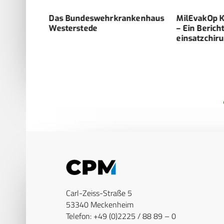
von
Das Bundeswehrkrankenhaus
MilEvakOp K
gen mit
Westerstede
– Ein Bericht
einsatzchirur
haus
ct)
Carl-Zeiss-Straße 5
53340 Meckenheim
Telefon: +49 (0)2225 / 88 89 – 0