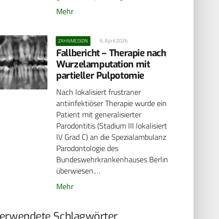
Mehr
6. April 2026
ZAHNMEDIZIN
Fallbericht – Therapie nach
Wurzelamputation mit
partieller Pulpotomie
Nach lokalisiert frustraner
antiinfektiöser Therapie wurde ein
Patient mit generalisierter
Parodontitis (Stadium III lokalisiert
IV Grad C) an die Spezialambulanz
Parodontologie des
Bundeswehrkrankenhauses Berlin
überwiesen.…
Mehr
erwendete Schlagwörter