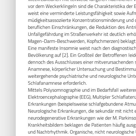
vor dem Weckerklingeln sind die Charakteristika der 
weist eine verminderte Leistungsfähigkeit sowie Auf
müdigkeitsassoziierte Konzentrationsminderung und d
beruflichen Einschränkungen, die Reduktion des Antrieb
Unfallgefährdung im Straßenverkehr ist deutlich erh
Magen-Darm-Beschwerden, Kopfschmerzen) beklagt
Eine manifeste Insomnie weist nach den diagnostisch
Bevölkerung auf [2]. Ein Großteil der Betroffenen lei
dennoch des Ausschlusses einer mitverursachenden 
Anamnese, körperlicher Untersuchung und Bestimmung
weitergehende psychiatrische und neurologische Unt
Schlafanamnese erforderlich.
Mittels Polysomnographie und im Bedarfsfall weiterer
Elektroencephalographie (EEG), Multipler Schlaflate
Erkrankungen (beispielsweise schlafgebundene Atm
Neurologische Erkrankungen, die sekundär mit nicht 
neurodegenerative Erkrankungen wie der M. Parkinso
Krankheitsbildern beklagen die Patienten häufig aus
und Nachtrhythmik. Organische, nicht neurologische 