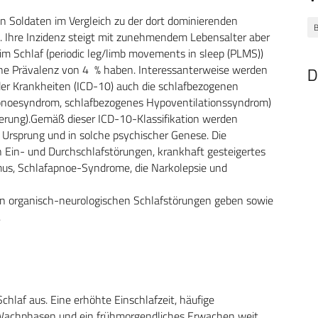
n Soldaten im Vergleich zu der dort dominierenden
. Ihre Inzidenz steigt mit zunehmendem Lebensalter aber
m Schlaf (periodic leg/limb movements in sleep (PLMS))
 eine Prävalenz von 4 % haben. Interessanterweise werden
D
n der Krankheiten (ICD-10) auch die schlafbezogenen
apnoesyndrom, schlafbezogenes Hypoventilationssyndrom)
erung).Gemäß dieser ICD-10-Klassifikation werden
 Ursprung und in solche psychischer Genese. Die
Ein- und Durchschlafstörungen, krankhaft gesteigertes
us, Schlafapnoe-Syndrome, die Narkolepsie und
sten organisch-neurologischen Schlafstörungen geben sowie
.
hlaf aus. Eine erhöhte Einschlafzeit, häufige
 Wachphasen und ein frühmorgendliches Erwachen weit