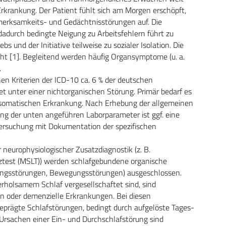
Erkrankung. Der Patient fühlt sich am Morgen erschöpft,
merksamkeits- und Gedächtnisstörungen auf. Die
adurch bedingte Neigung zu Arbeitsfehlern führt zu
s und der Initiative teilweise zu sozialer Isolation. Die
öht [1]. Begleitend werden häufig Organsymptome (u. a.
.
en Kriterien der ICD-10 ca. 6 % der deutschen
det unter einer nichtorganischen Störung. Primär bedarf es
somatischen Erkrankung. Nach Erhebung der allgemeinen
 der unten angeführen Laborparameter ist ggf. eine
ersuchung mit Dokumentation der spezifischen
 neurophysiologischer Zusatzdiagnostik (z. B.
nztest (MSLT)) werden schlafgebundene organische
ungsstörungen, Bewegungsstörungen) ausgeschlossen.
erholsamem Schlaf vergesellschaftet sind, sind
n oder demenzielle Erkrankungen. Bei diesen
geprägte Schlafstörungen, bedingt durch aufgelöste Tages-
Ursachen einer Ein- und Durchschlafstörung sind