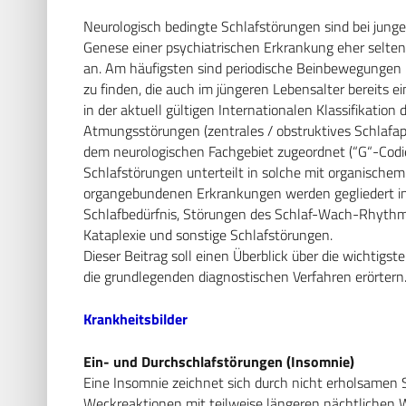
Neurologisch bedingte Schlafstörungen sind bei junge
Genese einer psychiatrischen Erkrankung eher selten
an. Am häufigsten sind periodische Beinbewegungen i
zu finden, die auch im jüngeren Lebensalter bereits
in der aktuell gültigen Internationalen Klassifikatio
Atmungsstörungen (zentrales / obstruktives Schlaf
dem neurologischen Fachgebiet zugeordnet (“G“-Codi
Schlafstörungen unterteilt in solche mit organischem
organgebundenen Erkrankungen werden gegliedert in 
Schlafbedürfnis, Störungen des Schlaf-Wach-Rhythm
Kataplexie und sonstige Schlafstörungen.
Dieser Beitrag soll einen Überblick über die wichtig
die grundlegenden diagnostischen Verfahren erörtern
Krankheitsbilder
Ein- und Durchschlafstörungen (Insomnie)
Eine Insomnie zeichnet sich durch nicht erholsamen Sc
Weckreaktionen mit teilweise längeren nächtlichen