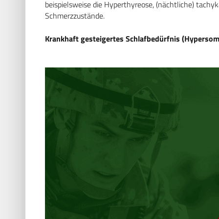
beispielsweise die Hyperthyreose, (nächtliche) tac
Schmerzzustände.
Krankhaft gesteigertes Schlafbedürfnis (Hypersom